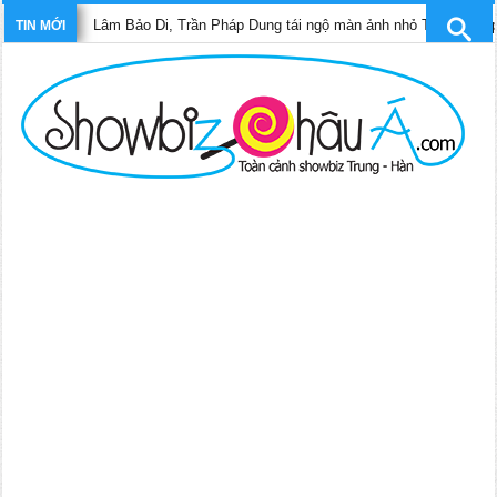
Lâm Bảo Di, Trần Pháp Dung tái ngộ màn ảnh nhỏ TVB trong phim “
TIN MỚI