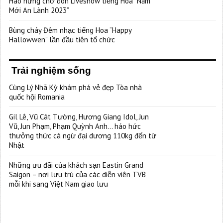
Hào hứng chờ đón Liveshow tiếng Hoa “Năm
Mới An Lành 2023”
Bùng cháy Đêm nhạc tiếng Hoa “Happy
Hallowwen” lần đầu tiên tổ chức
Trải nghiệm sống
Cùng Lý Nhã Kỳ khám phá vẻ đẹp Tòa nhà
quốc hội Romania
Gil Lê, Vũ Cát Tường, Hương Giang Idol, Jun
Vũ, Jun Phạm, Phạm Quỳnh Anh… háo hức
thưởng thức cá ngừ đại dương 110kg đến từ
Nhật
Những ưu đãi của khách sạn Eastin Grand
Saigon – nơi lưu trú của các diễn viên TVB
mỗi khi sang Việt Nam giao lưu