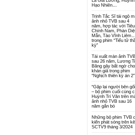
La Gia Lương, Huỳnh
Hạo Nhiên…
Trịnh Tắc Sĩ tái ngộ 
ảnh nhỏ TVB sau 4
năm, hợp tác với Tiêu
Chính Nam, Phàn Diệ
Mẫn, Tào Vĩnh Liêm
trong phim “Tiểu tử th
kỳ”
Tái xuất màn ảnh TV
sau 26 năm, Lương T
Băng gây bất ngờ cho
khán giả trong phim
“Nghịch thiên kỳ án 2”
“Gặp lại người bên gối
– bộ phim cuối cùng 
Huỳnh Trí Văn trên m
ảnh nhỏ TVB sau 16
năm gắn bó
Những bộ phim TVB 
kiến phát sóng trên k
SCTV9 tháng 3/2024