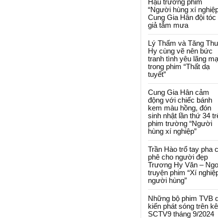
Hậu trường phim
“Người hùng xí nghiệp
Cung Gia Hân đội tóc
giả tắm mưa
Lý Thấm và Tăng Th
Hy cùng vẽ nên bức
tranh tình yêu lãng m
trong phim “Thất dạ
tuyết”
Cung Gia Hân cảm
động với chiếc bánh
kem màu hồng, đón
sinh nhật lần thứ 34 t
phim trường “Người
hùng xí nghiệp”
Trần Hào trổ tay pha 
phê cho người đẹp
Trương Hy Văn – Ngo
truyện phim “Xí nghiệ
người hùng”
Những bộ phim TVB 
kiến phát sóng trên k
SCTV9 tháng 9/2024