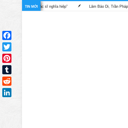
rong phim “Bác sĩ nghĩa hiệp”
Lâm Bảo Di, Trần Pháp Dung tái 
TIN MỚI
Facebook
Twitter
Pinterest
Tumblr
Reddit
LinkedIn