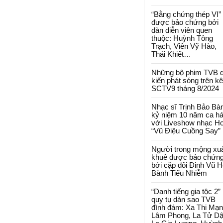
“Bằng chứng thép VI”
được bảo chứng bởi
dàn diễn viên quen
thuộc: Huỳnh Tông
Trạch, Viên Vỹ Hào,
Thái Khiết…
Những bộ phim TVB 
kiến phát sóng trên k
SCTV9 tháng 8/2024
Nhạc sĩ Trịnh Bảo Bà
kỷ niệm 10 năm ca há
với Liveshow nhạc H
“Vũ Điệu Cuồng Say”
Người trong mộng xu
khuê được bảo chứn
bởi cặp đôi Đinh Vũ H
Bành Tiểu Nhiễm
“Danh tiếng gia tộc 2”
quy tụ dàn sao TVB
đình đám: Xa Thi Mạn
Lâm Phong, La Tử Dậ