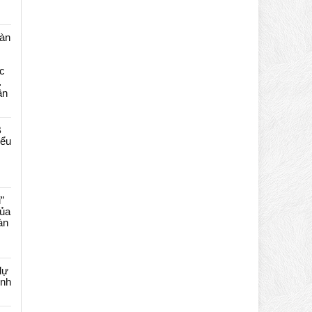
màn
c
…
ần
B
iểu
”
của
àn
dự
ênh