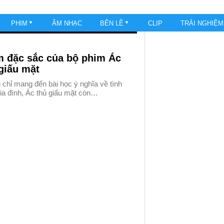
PHIM
ÂM NHẠC
BÊN LỀ
CLIP
TRẢI NGHIỆ
m đặc sắc của bộ phim Ác
giấu mặt
chỉ mang đến bài học ý nghĩa về tình
ia đình, Ác thủ giấu mặt còn…