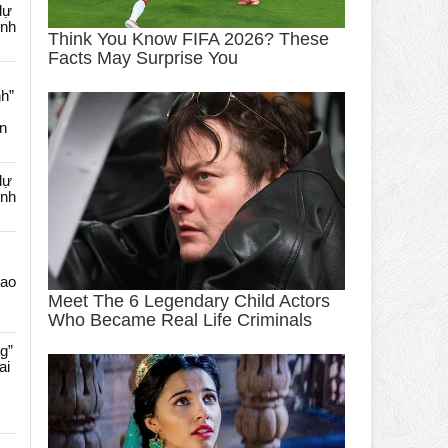
dự
ênh
nh”
an
dự
ênh
Cao
g”
ai