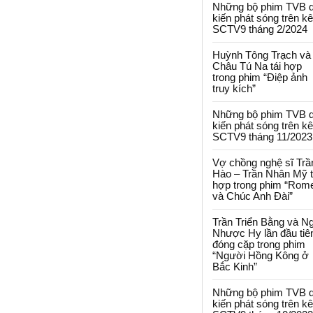
Những bộ phim TVB 
kiến phát sóng trên k
SCTV9 tháng 2/2024
Huỳnh Tông Trạch và
Châu Tú Na tái hợp
trong phim “Điệp ảnh
truy kích”
Những bộ phim TVB 
kiến phát sóng trên k
SCTV9 tháng 11/2023
Vợ chồng nghệ sĩ Trầ
Hào – Trần Nhân Mỹ t
hợp trong phim “Rom
và Chúc Anh Đài”
Trần Triển Bằng và N
Nhược Hy lần đầu tiê
đóng cặp trong phim
“Người Hồng Kông ở
Bắc Kinh”
Những bộ phim TVB 
kiến phát sóng trên k