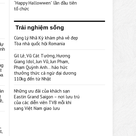
“Happy Hallowwen” lần đầu tiên
tổ chức
Trải nghiệm sống
Cùng Lý Nhã Kỳ khám phá vẻ đẹp
Tòa nhà quốc hội Romania
dự
ênh
Gil Lê, Vũ Cát Tường, Hương
Giang Idol, Jun Vũ, Jun Phạm,
ng
Phạm Quỳnh Anh… háo hức
t
thưởng thức cá ngừ đại dương
oa
110kg đến từ Nhật
Những ưu đãi của khách sạn
ân
g
Eastin Grand Saigon – nơi lưu trú
ề,
của các diễn viên TVB mỗi khi
sang Việt Nam giao lưu
,
t,