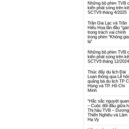
Những bộ phim TVB 
kiến phát sóng trên k
SCTV9 tháng 4/2025
Trần Gia Lạc và Trần
Hiểu Hoa lần đầu “gá
trọng trách vai chính
trong phim “Không gi
lạ”
Những bộ phim TVB 
kiến phát sóng trên k
SCTV9 tháng 12/2024
Thúc đẩy du lịch Đài
Loan thông qua Lễ hội
quảng bá du lịch TP 
Hùng và TP. Hồ Chí
Minh
“Hắc sắc nguyệt quan
– Cuộc đối đầu giữa h
Thị hậu TVB – Dương
Thiến Nghiêu và Lâm
Hạ Vy