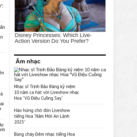
”:
uấn
ạn
Âm nhạc
rên
Nhạc sĩ Trịnh Bảo Bàng kỷ niệm
10 năm ca hát với Liveshow nhạc
cà
Hoa “Vũ Điệu Cuồng Say”
ại
p
Hào hứng chờ đón Liveshow
tiếng Hoa “Năm Mới An Lành
2023”
dự
ênh
Bùng cháy Đêm nhạc tiếng Hoa