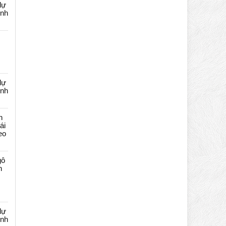
dự
ênh
dự
ênh
n
ái
eo
gô
n
dự
ênh