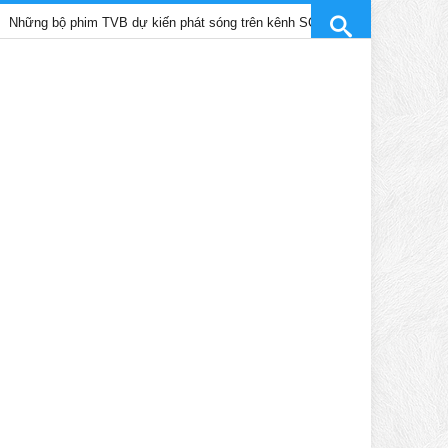
ộ phim TVB dự kiến phát sóng trên kênh SCTV9 tháng 4/2025
T