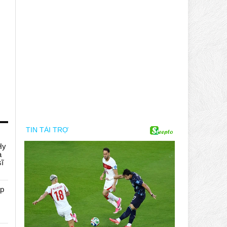
Hy
a
sĩ
áp