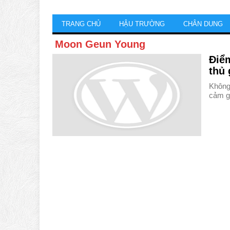
TRANG CHỦ
HẬU TRƯỜNG
CHÂN DUNG
Moon Geun Young
Điể
thủ 
Không 
cảm g