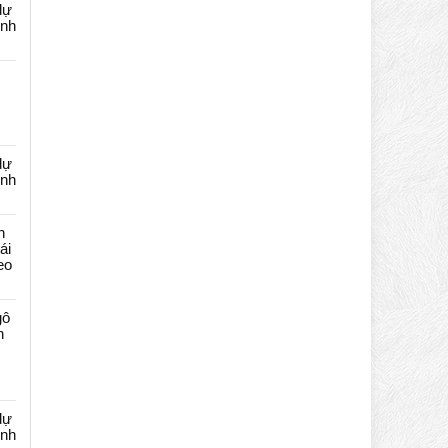
dự
ênh
dự
ênh
n
ái
eo
gô
n
dự
ênh