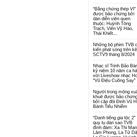
“Bằng chứng thép VI”
được bảo chứng bởi
dàn diễn viên quen
thuộc: Huỳnh Tông
Trạch, Viên Vỹ Hào,
Thái Khiết…
Những bộ phim TVB 
kiến phát sóng trên k
SCTV9 tháng 8/2024
Nhạc sĩ Trịnh Bảo Bà
kỷ niệm 10 năm ca há
với Liveshow nhạc H
“Vũ Điệu Cuồng Say”
Người trong mộng xu
khuê được bảo chứn
bởi cặp đôi Đinh Vũ H
Bành Tiểu Nhiễm
“Danh tiếng gia tộc 2”
quy tụ dàn sao TVB
đình đám: Xa Thi Mạn
Lâm Phong, La Tử Dậ