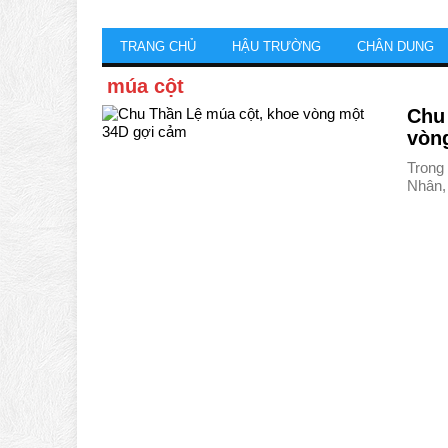
TRANG CHỦ
HẬU TRƯỜNG
CHÂN DUNG
múa cột
Chu
vòn
Trong
Nhân,