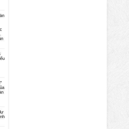
màn
c
…
ần
B
iểu
”
của
àn
dự
ênh