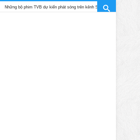
ộ phim TVB dự kiến phát sóng trên kênh SCTV9 tháng 4/2025
T