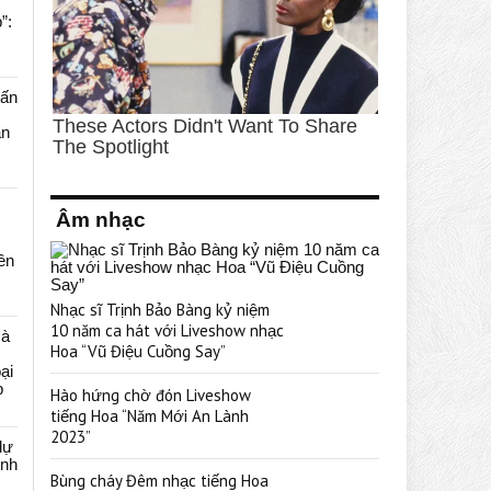
”:
uấn
ạn
Âm nhạc
rên
Nhạc sĩ Trịnh Bảo Bàng kỷ niệm
10 năm ca hát với Liveshow nhạc
cà
Hoa “Vũ Điệu Cuồng Say”
ại
p
Hào hứng chờ đón Liveshow
tiếng Hoa “Năm Mới An Lành
2023”
dự
ênh
Bùng cháy Đêm nhạc tiếng Hoa