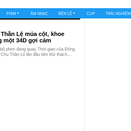
PHIM
ÂM NHẠC
BÊN LỀ
CLIP
TRẢI NGHIỆ
 Thần Lệ múa cột, khoe
g một 34D gợi cảm
 bộ phim đang quay Thời gian của Đông
 Chu Thần Lệ lần đầu tiên thử thách…