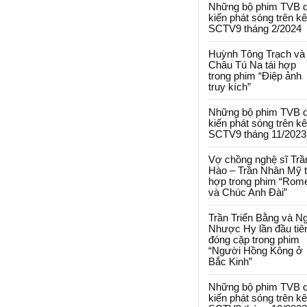
Những bộ phim TVB 
kiến phát sóng trên k
SCTV9 tháng 2/2024
Huỳnh Tông Trạch và
Châu Tú Na tái hợp
trong phim “Điệp ảnh
truy kích”
Những bộ phim TVB 
kiến phát sóng trên k
SCTV9 tháng 11/2023
Vợ chồng nghệ sĩ Trầ
Hào – Trần Nhân Mỹ t
hợp trong phim “Rom
và Chúc Anh Đài”
Trần Triển Bằng và N
Nhược Hy lần đầu tiê
đóng cặp trong phim
“Người Hồng Kông ở
Bắc Kinh”
Những bộ phim TVB 
kiến phát sóng trên k