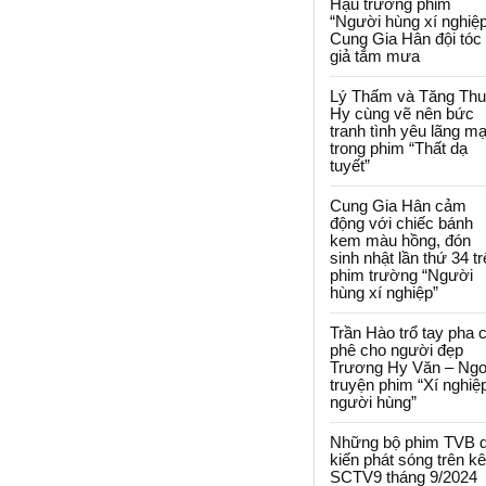
Hậu trường phim
“Người hùng xí nghiệp
Cung Gia Hân đội tóc
giả tắm mưa
Lý Thấm và Tăng Th
Hy cùng vẽ nên bức
tranh tình yêu lãng m
trong phim “Thất dạ
tuyết”
Cung Gia Hân cảm
động với chiếc bánh
kem màu hồng, đón
sinh nhật lần thứ 34 t
phim trường “Người
hùng xí nghiệp”
Trần Hào trổ tay pha 
phê cho người đẹp
Trương Hy Văn – Ngo
truyện phim “Xí nghiệ
người hùng”
Những bộ phim TVB 
kiến phát sóng trên k
SCTV9 tháng 9/2024