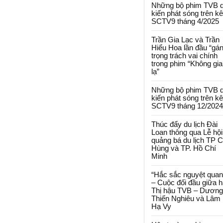
Những bộ phim TVB 
kiến phát sóng trên k
SCTV9 tháng 4/2025
Trần Gia Lạc và Trần
Hiểu Hoa lần đầu “gá
trọng trách vai chính
trong phim “Không gi
lạ”
Những bộ phim TVB 
kiến phát sóng trên k
SCTV9 tháng 12/2024
Thúc đẩy du lịch Đài
Loan thông qua Lễ hội
quảng bá du lịch TP 
Hùng và TP. Hồ Chí
Minh
“Hắc sắc nguyệt quan
– Cuộc đối đầu giữa h
Thị hậu TVB – Dương
Thiến Nghiêu và Lâm
Hạ Vy