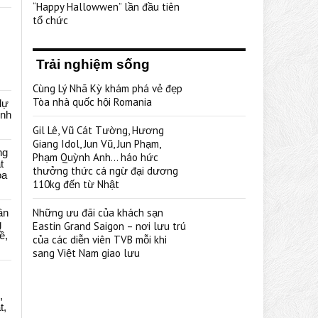
“Happy Hallowwen” lần đầu tiên
tổ chức
Trải nghiệm sống
Cùng Lý Nhã Kỳ khám phá vẻ đẹp
Tòa nhà quốc hội Romania
dự
ênh
Gil Lê, Vũ Cát Tường, Hương
Giang Idol, Jun Vũ, Jun Phạm,
ng
Phạm Quỳnh Anh… háo hức
t
thưởng thức cá ngừ đại dương
oa
110kg đến từ Nhật
Những ưu đãi của khách sạn
ân
g
Eastin Grand Saigon – nơi lưu trú
ề,
của các diễn viên TVB mỗi khi
sang Việt Nam giao lưu
,
t,