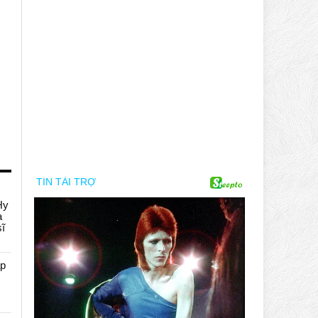
Hy
a
sĩ
áp