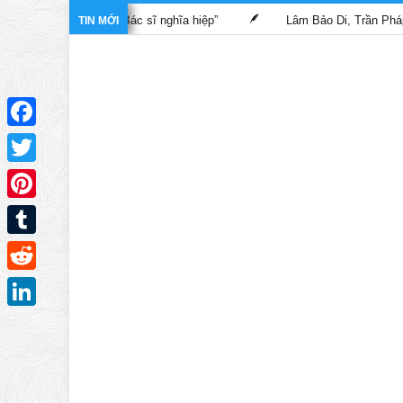
rong phim “Bác sĩ nghĩa hiệp”
Lâm Bảo Di, Trần Pháp Dung tái 
TIN MỚI
Facebook
Twitter
Pinterest
Tumblr
Reddit
LinkedIn