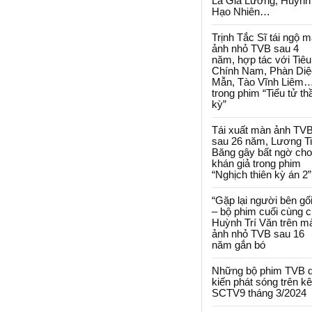
La Gia Lương, Huỳnh
Hạo Nhiên…
Trịnh Tắc Sĩ tái ngộ 
ảnh nhỏ TVB sau 4
năm, hợp tác với Tiêu
Chính Nam, Phàn Diệ
Mẫn, Tào Vĩnh Liêm
trong phim “Tiểu tử th
kỳ”
Tái xuất màn ảnh TV
sau 26 năm, Lương T
Băng gây bất ngờ cho
khán giả trong phim
“Nghịch thiên kỳ án 2”
“Gặp lại người bên gối
– bộ phim cuối cùng 
Huỳnh Trí Văn trên m
ảnh nhỏ TVB sau 16
năm gắn bó
Những bộ phim TVB 
kiến phát sóng trên k
SCTV9 tháng 3/2024