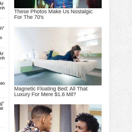
dự
ênh
nh”
an
dự
ênh
Cao
g”
ai