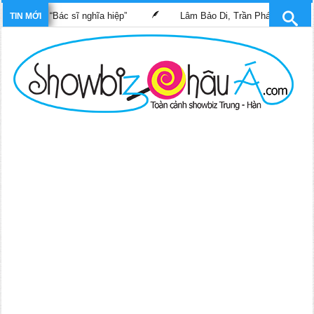
 phim “Bác sĩ nghĩa hiệp”
Lâm Bảo Di, Trần Pháp Dung tái ngộ 
TIN MỚI