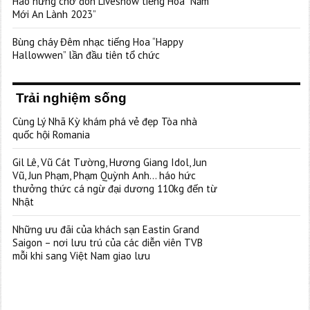
Hào hứng chờ đón Liveshow tiếng Hoa “Năm
Mới An Lành 2023”
Bùng cháy Đêm nhạc tiếng Hoa “Happy
Hallowwen” lần đầu tiên tổ chức
Trải nghiệm sống
Cùng Lý Nhã Kỳ khám phá vẻ đẹp Tòa nhà
quốc hội Romania
Gil Lê, Vũ Cát Tường, Hương Giang Idol, Jun
Vũ, Jun Phạm, Phạm Quỳnh Anh… háo hức
thưởng thức cá ngừ đại dương 110kg đến từ
Nhật
Những ưu đãi của khách sạn Eastin Grand
Saigon – nơi lưu trú của các diễn viên TVB
mỗi khi sang Việt Nam giao lưu