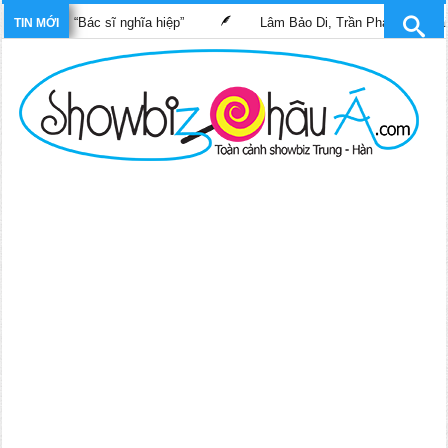
g phim “Bác sĩ nghĩa hiệp”
Lâm Bảo Di, Trần Pháp Dung tái ngộ
TIN MỚI