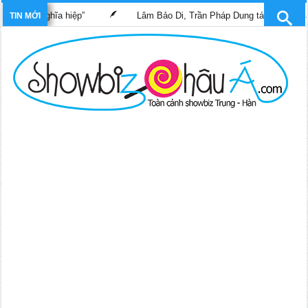
c sĩ nghĩa hiệp”
Lâm Bảo Di, Trần Pháp Dung tái ngộ màn ảnh n
TIN MỚI