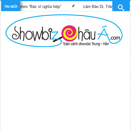
rong phim “Bác sĩ nghĩa hiệp”
Lâm Bảo Di, Trần Pháp Dung tái 
TIN MỚI