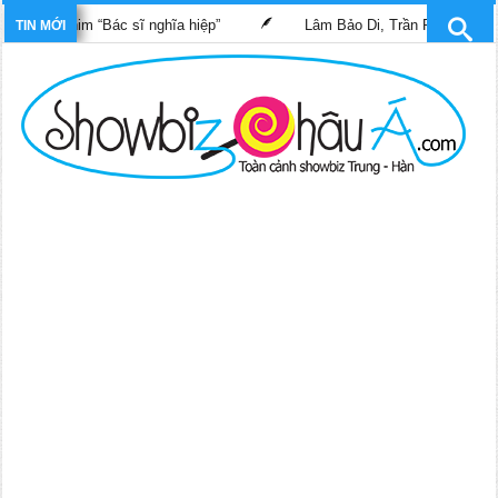
ong phim “Bác sĩ nghĩa hiệp”
Lâm Bảo Di, Trần Pháp Dung tái n
TIN MỚI