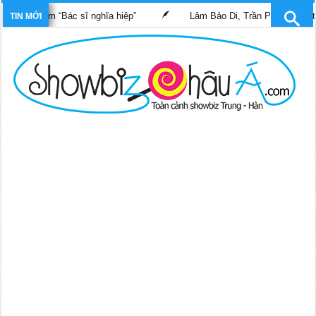
ng phim “Bác sĩ nghĩa hiệp”
Lâm Bảo Di, Trần Pháp Dung tái ng
TIN MỚI