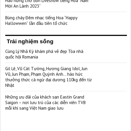
Hào hứng chờ đón Liveshow tiếng Hoa “Năm
Mới An Lành 2023”
Bùng cháy Đêm nhạc tiếng Hoa “Happy
Hallowwen” lần đầu tiên tổ chức
Trải nghiệm sống
Cùng Lý Nhã Kỳ khám phá vẻ đẹp Tòa nhà
quốc hội Romania
Gil Lê, Vũ Cát Tường, Hương Giang Idol, Jun
Vũ, Jun Phạm, Phạm Quỳnh Anh… háo hức
thưởng thức cá ngừ đại dương 110kg đến từ
Nhật
Những ưu đãi của khách sạn Eastin Grand
Saigon – nơi lưu trú của các diễn viên TVB
mỗi khi sang Việt Nam giao lưu