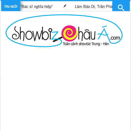
 phim “Bác sĩ nghĩa hiệp”
Lâm Bảo Di, Trần Pháp Dung tái ngộ m
TIN MỚI