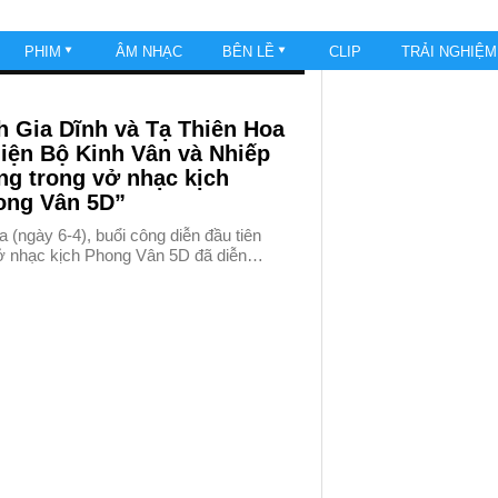
PHIM
ÂM NHẠC
BÊN LỀ
CLIP
TRẢI NGHIỆ
h Gia Dĩnh và Tạ Thiên Hoa
hiện Bộ Kinh Vân và Nhiếp
ng trong vở nhạc kịch
ong Vân 5D”
a (ngày 6-4), buổi công diễn đầu tiên
ở nhạc kịch Phong Vân 5D đã diễn…