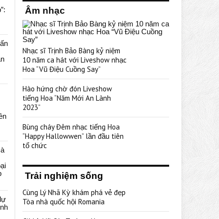
”:
Âm nhạc
uấn
Nhạc sĩ Trịnh Bảo Bàng kỷ niệm
ạn
10 năm ca hát với Liveshow nhạc
Hoa “Vũ Điệu Cuồng Say”
Hào hứng chờ đón Liveshow
tiếng Hoa “Năm Mới An Lành
2023”
rên
Bùng cháy Đêm nhạc tiếng Hoa
“Happy Hallowwen” lần đầu tiên
tổ chức
cà
ại
p
Trải nghiệm sống
Cùng Lý Nhã Kỳ khám phá vẻ đẹp
dự
Tòa nhà quốc hội Romania
ênh