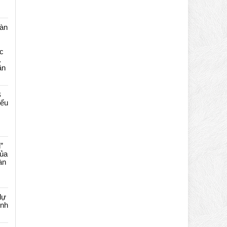
màn
c
…
ần
B
iểu
”
của
àn
dự
ênh