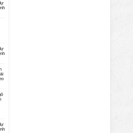
dự
ênh
dự
ênh
n
ái
eo
gô
n
dự
ênh