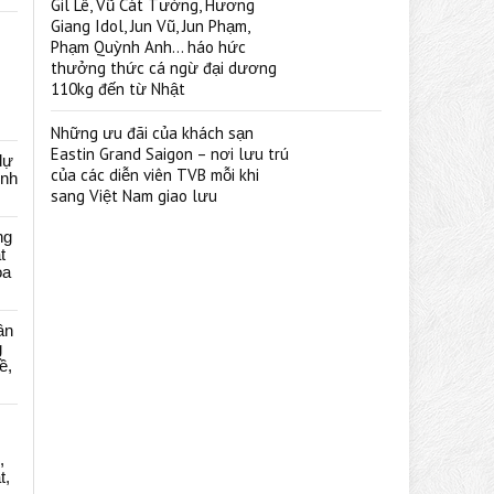
Gil Lê, Vũ Cát Tường, Hương
Giang Idol, Jun Vũ, Jun Phạm,
Phạm Quỳnh Anh… háo hức
thưởng thức cá ngừ đại dương
110kg đến từ Nhật
Những ưu đãi của khách sạn
Eastin Grand Saigon – nơi lưu trú
dự
của các diễn viên TVB mỗi khi
ênh
sang Việt Nam giao lưu
ng
t
oa
ân
g
ề,
,
t,