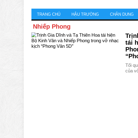
TRANG CHỦ
HẬU TRƯỜNG
CHÂN DUNG
Nhiếp Phong
Trịn
tái 
Pho
“Ph
Tối qu
của v