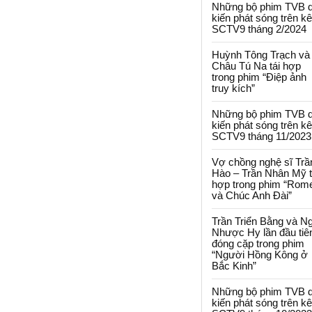
Những bộ phim TVB 
kiến phát sóng trên k
SCTV9 tháng 2/2024
Huỳnh Tông Trạch và
Châu Tú Na tái hợp
trong phim “Điệp ảnh
truy kích”
Những bộ phim TVB 
kiến phát sóng trên k
SCTV9 tháng 11/2023
Vợ chồng nghệ sĩ Trầ
Hào – Trần Nhân Mỹ t
hợp trong phim “Rom
và Chúc Anh Đài”
Trần Triển Bằng và N
Nhược Hy lần đầu tiê
đóng cặp trong phim
“Người Hồng Kông ở
Bắc Kinh”
Những bộ phim TVB 
kiến phát sóng trên k