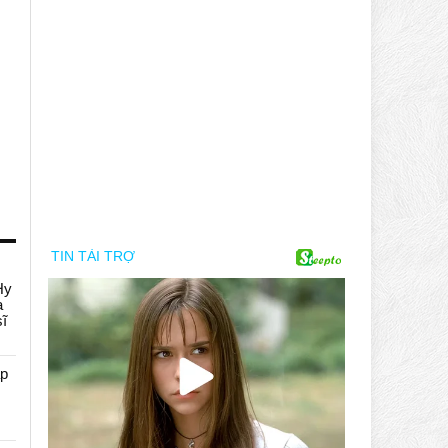
Hy
a
sĩ
áp