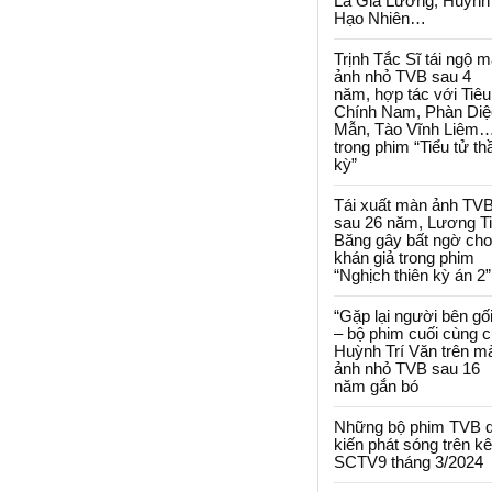
La Gia Lương, Huỳnh
Hạo Nhiên…
Trịnh Tắc Sĩ tái ngộ 
ảnh nhỏ TVB sau 4
năm, hợp tác với Tiêu
Chính Nam, Phàn Diệ
Mẫn, Tào Vĩnh Liêm
trong phim “Tiểu tử th
kỳ”
Tái xuất màn ảnh TV
sau 26 năm, Lương T
Băng gây bất ngờ cho
khán giả trong phim
“Nghịch thiên kỳ án 2”
“Gặp lại người bên gối
– bộ phim cuối cùng 
Huỳnh Trí Văn trên m
ảnh nhỏ TVB sau 16
năm gắn bó
Những bộ phim TVB 
kiến phát sóng trên k
SCTV9 tháng 3/2024