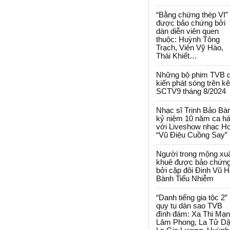
“Bằng chứng thép VI”
được bảo chứng bởi
dàn diễn viên quen
thuộc: Huỳnh Tông
Trạch, Viên Vỹ Hào,
Thái Khiết…
Những bộ phim TVB 
kiến phát sóng trên k
SCTV9 tháng 8/2024
Nhạc sĩ Trịnh Bảo Bà
kỷ niệm 10 năm ca há
với Liveshow nhạc H
“Vũ Điệu Cuồng Say”
Người trong mộng xu
khuê được bảo chứn
bởi cặp đôi Đinh Vũ H
Bành Tiểu Nhiễm
“Danh tiếng gia tộc 2”
quy tụ dàn sao TVB
đình đám: Xa Thi Mạn
Lâm Phong, La Tử Dậ