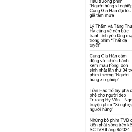
Hậu trường phim
“Người hùng xí nghiệp
Cung Gia Hân đội tóc
giả tắm mưa
Lý Thấm và Tăng Th
Hy cùng vẽ nên bức
tranh tình yêu lãng m
trong phim “Thất dạ
tuyết”
Cung Gia Hân cảm
động với chiếc bánh
kem màu hồng, đón
sinh nhật lần thứ 34 t
phim trường “Người
hùng xí nghiệp”
Trần Hào trổ tay pha 
phê cho người đẹp
Trương Hy Văn – Ngo
truyện phim “Xí nghiệ
người hùng”
Những bộ phim TVB 
kiến phát sóng trên k
SCTV9 tháng 9/2024