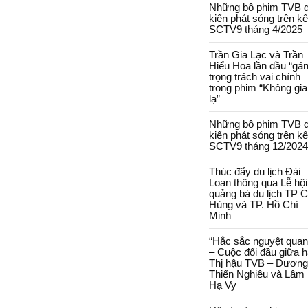
Những bộ phim TVB 
kiến phát sóng trên k
SCTV9 tháng 4/2025
Trần Gia Lạc và Trần
Hiểu Hoa lần đầu “gá
trọng trách vai chính
trong phim “Không gi
lạ”
Những bộ phim TVB 
kiến phát sóng trên k
SCTV9 tháng 12/2024
Thúc đẩy du lịch Đài
Loan thông qua Lễ hội
quảng bá du lịch TP 
Hùng và TP. Hồ Chí
Minh
“Hắc sắc nguyệt quan
– Cuộc đối đầu giữa h
Thị hậu TVB – Dương
Thiến Nghiêu và Lâm
Hạ Vy