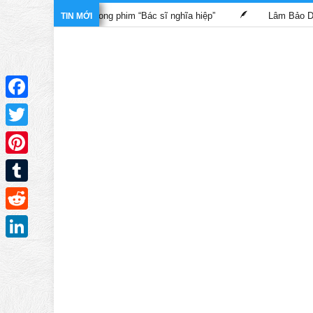
chữa lành trong phim “Bác sĩ nghĩa hiệp”
Lâm Bảo Di, Trần Ph
TIN MỚI
Facebook
Twitter
Pinterest
Tumblr
Reddit
LinkedIn