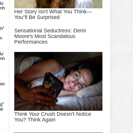
dự
ênh
nh”
an
dự
ênh
Cao
g”
ai