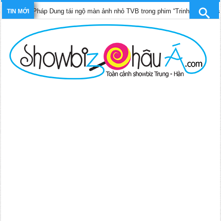
 Trần Pháp Dung tái ngộ màn ảnh nhỏ TVB trong phim “Trinh sát hình sự 12”
TIN MỚI