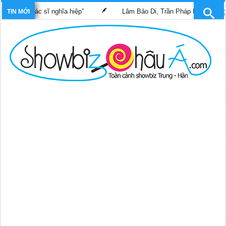
im “Bác sĩ nghĩa hiệp”
Lâm Bảo Di, Trần Pháp Dung tái ngộ màn
TIN MỚI