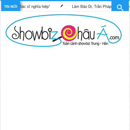
phim “Bác sĩ nghĩa hiệp”
Lâm Bảo Di, Trần Pháp Dung tái ngộ m
TIN MỚI