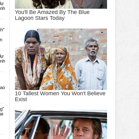
dự
ênh
nh”
an
dự
ênh
Cao
g”
ai