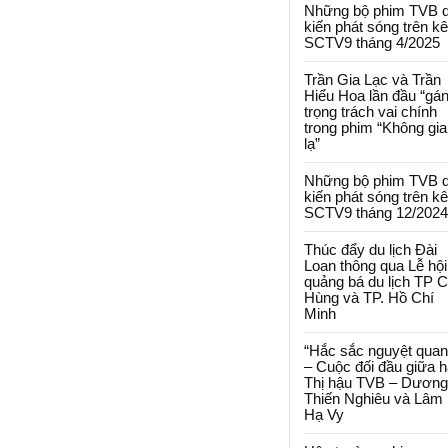
Những bộ phim TVB 
kiến phát sóng trên k
SCTV9 tháng 4/2025
Trần Gia Lạc và Trần
Hiểu Hoa lần đầu “gá
trọng trách vai chính
trong phim “Không gi
lạ”
Những bộ phim TVB 
kiến phát sóng trên k
SCTV9 tháng 12/2024
Thúc đẩy du lịch Đài
Loan thông qua Lễ hội
quảng bá du lịch TP 
Hùng và TP. Hồ Chí
Minh
“Hắc sắc nguyệt quan
– Cuộc đối đầu giữa h
Thị hậu TVB – Dương
Thiến Nghiêu và Lâm
Hạ Vy