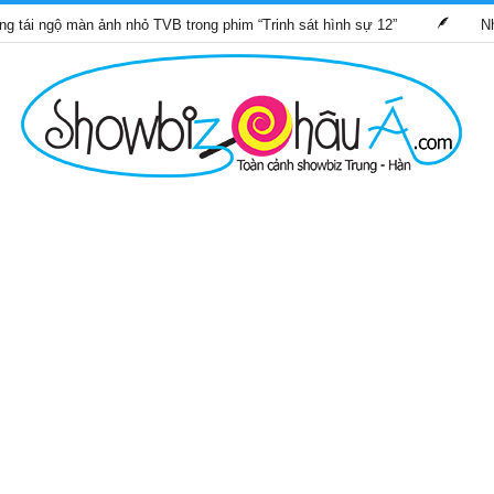
ộ màn ảnh nhỏ TVB trong phim “Trinh sát hình sự 12”
Những bộ 