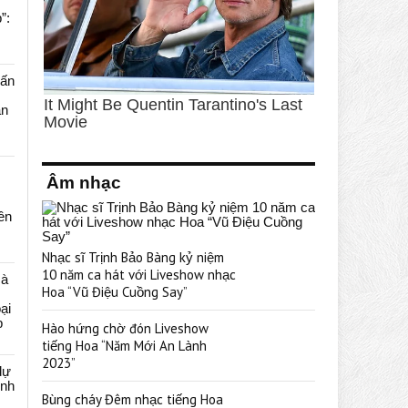
”:
uấn
ạn
Âm nhạc
rên
Nhạc sĩ Trịnh Bảo Bàng kỷ niệm
10 năm ca hát với Liveshow nhạc
cà
Hoa “Vũ Điệu Cuồng Say”
ại
p
Hào hứng chờ đón Liveshow
tiếng Hoa “Năm Mới An Lành
2023”
dự
ênh
Bùng cháy Đêm nhạc tiếng Hoa