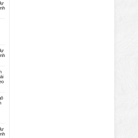
dự
ênh
dự
ênh
n
ái
eo
gô
n
dự
ênh