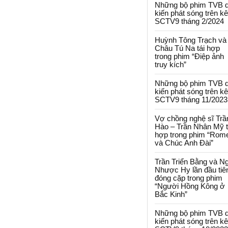
Những bộ phim TVB 
kiến phát sóng trên k
SCTV9 tháng 2/2024
Huỳnh Tông Trạch và
Châu Tú Na tái hợp
trong phim “Điệp ảnh
truy kích”
Những bộ phim TVB 
kiến phát sóng trên k
SCTV9 tháng 11/2023
Vợ chồng nghệ sĩ Trầ
Hào – Trần Nhân Mỹ t
hợp trong phim “Rom
và Chúc Anh Đài”
Trần Triển Bằng và N
Nhược Hy lần đầu tiê
đóng cặp trong phim
“Người Hồng Kông ở
Bắc Kinh”
Những bộ phim TVB 
kiến phát sóng trên k