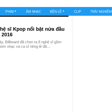
PHIM
ÂM NHẠC
BÊN LỀ
CLIP
TRẢI NGHIỆ
hệ sĩ Kpop nổi bật nửa đầu
 2016
y, Billboard đã chọn ra 8 nghệ sĩ gồm
hóm nhạc và ca sĩ riêng lẻ đã…