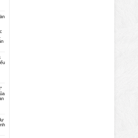
màn
c
…
ần
B
iểu
”
của
àn
dự
ênh