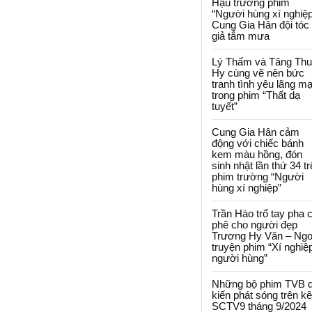
Hậu trường phim
“Người hùng xí nghiệp
Cung Gia Hân đội tóc
giả tắm mưa
Lý Thấm và Tăng Th
Hy cùng vẽ nên bức
tranh tình yêu lãng m
trong phim “Thất dạ
tuyết”
Cung Gia Hân cảm
động với chiếc bánh
kem màu hồng, đón
sinh nhật lần thứ 34 t
phim trường “Người
hùng xí nghiệp”
Trần Hào trổ tay pha 
phê cho người đẹp
Trương Hy Văn – Ngo
truyện phim “Xí nghiệ
người hùng”
Những bộ phim TVB 
kiến phát sóng trên k
SCTV9 tháng 9/2024