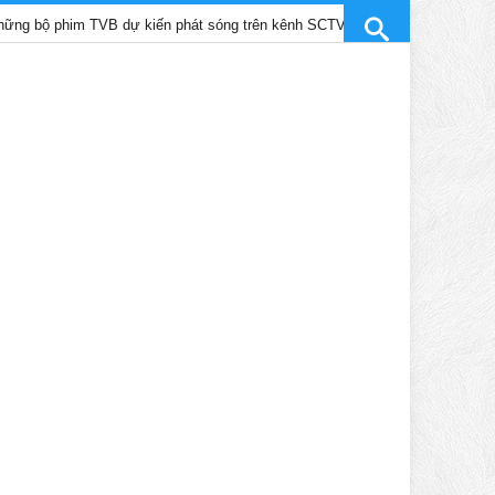
phim TVB dự kiến phát sóng trên kênh SCTV9 tháng 4/2025
Trần