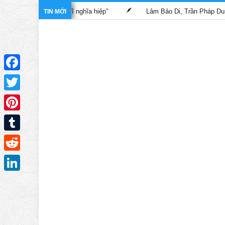
ng phim “Bác sĩ nghĩa hiệp”
Lâm Bảo Di, Trần Pháp Dung tái ng
TIN MỚI
Facebook
Twitter
Pinterest
Tumblr
Reddit
LinkedIn