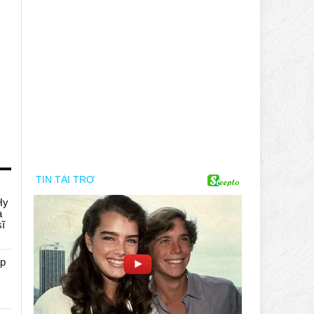
Hy
a
sĩ
áp