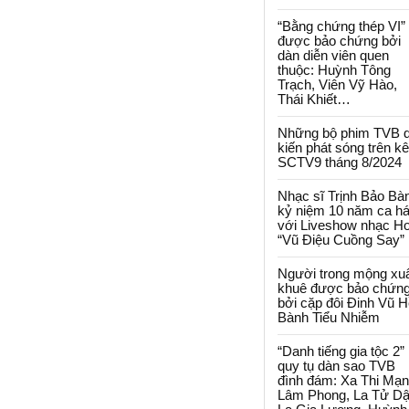
“Bằng chứng thép VI”
được bảo chứng bởi
dàn diễn viên quen
thuộc: Huỳnh Tông
Trạch, Viên Vỹ Hào,
Thái Khiết…
Những bộ phim TVB 
kiến phát sóng trên k
SCTV9 tháng 8/2024
Nhạc sĩ Trịnh Bảo Bà
kỷ niệm 10 năm ca há
với Liveshow nhạc H
“Vũ Điệu Cuồng Say”
Người trong mộng xu
khuê được bảo chứn
bởi cặp đôi Đinh Vũ H
Bành Tiểu Nhiễm
“Danh tiếng gia tộc 2”
quy tụ dàn sao TVB
đình đám: Xa Thi Mạn
Lâm Phong, La Tử Dậ