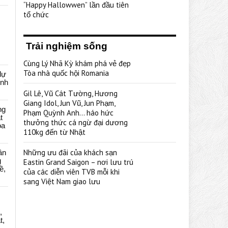
“Happy Hallowwen” lần đầu tiên
tổ chức
Trải nghiệm sống
Cùng Lý Nhã Kỳ khám phá vẻ đẹp
Tòa nhà quốc hội Romania
dự
ênh
Gil Lê, Vũ Cát Tường, Hương
Giang Idol, Jun Vũ, Jun Phạm,
ng
Phạm Quỳnh Anh… háo hức
t
thưởng thức cá ngừ đại dương
oa
110kg đến từ Nhật
Những ưu đãi của khách sạn
ân
g
Eastin Grand Saigon – nơi lưu trú
ề,
của các diễn viên TVB mỗi khi
sang Việt Nam giao lưu
,
t,