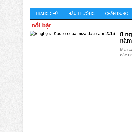
TRANG CHỦ
HẬU TRƯỜNG
CHÂN DUNG
nổi bật
8 ng
năm
Mới đâ
các n