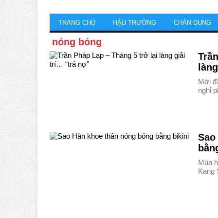
TRANG CHỦ
HẬU TRƯỜNG
CHÂN DUNG
nóng bỏng
Trần
làng
Mới đâ
nghỉ 
Sao
bằng
Mùa h
Kang 