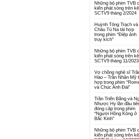
Những bộ phim TVB 
kiến phát sóng trên k
SCTV9 tháng 2/2024
Huỳnh Tông Trạch và
Châu Tú Na tái hợp
trong phim “Điệp ảnh
truy kích”
Những bộ phim TVB 
kiến phát sóng trên k
SCTV9 tháng 11/2023
Vợ chồng nghệ sĩ Trầ
Hào – Trần Nhân Mỹ t
hợp trong phim “Rom
và Chúc Anh Đài”
Trần Triển Bằng và N
Nhược Hy lần đầu tiê
đóng cặp trong phim
“Người Hồng Kông ở
Bắc Kinh”
Những bộ phim TVB 
kiến phát sóng trên k