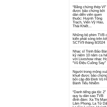
“Bằng chứng thép VI”
được bảo chứng bởi
dàn diễn viên quen
thuộc: Huỳnh Tông
Trạch, Viên Vỹ Hào,
Thái Khiết…
Những bộ phim TVB 
kiến phát sóng trên k
SCTV9 tháng 8/2024
Nhạc sĩ Trịnh Bảo Bà
kỷ niệm 10 năm ca há
với Liveshow nhạc H
“Vũ Điệu Cuồng Say”
Người trong mộng xu
khuê được bảo chứn
bởi cặp đôi Đinh Vũ H
Bành Tiểu Nhiễm
“Danh tiếng gia tộc 2”
quy tụ dàn sao TVB
đình đám: Xa Thi Mạn
Lâm Phong, La Tử Dậ