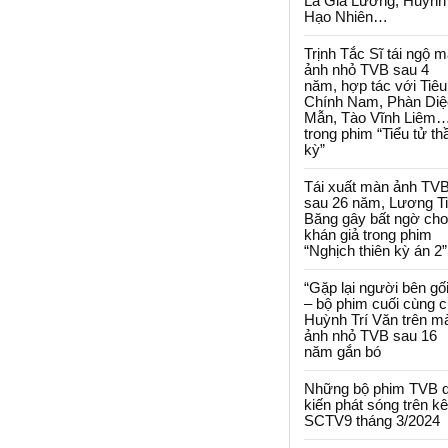
La Gia Lương, Huỳnh
Hạo Nhiên…
Trịnh Tắc Sĩ tái ngộ 
ảnh nhỏ TVB sau 4
năm, hợp tác với Tiêu
Chính Nam, Phàn Diệ
Mẫn, Tào Vĩnh Liêm
trong phim “Tiểu tử th
kỳ”
Tái xuất màn ảnh TV
sau 26 năm, Lương T
Băng gây bất ngờ cho
khán giả trong phim
“Nghịch thiên kỳ án 2”
“Gặp lại người bên gối
– bộ phim cuối cùng 
Huỳnh Trí Văn trên m
ảnh nhỏ TVB sau 16
năm gắn bó
Những bộ phim TVB 
kiến phát sóng trên k
SCTV9 tháng 3/2024