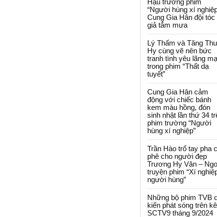
Hậu trường phim
“Người hùng xí nghiệp
Cung Gia Hân đội tóc
giả tắm mưa
Lý Thấm và Tăng Th
Hy cùng vẽ nên bức
tranh tình yêu lãng m
trong phim “Thất dạ
tuyết”
Cung Gia Hân cảm
động với chiếc bánh
kem màu hồng, đón
sinh nhật lần thứ 34 t
phim trường “Người
hùng xí nghiệp”
Trần Hào trổ tay pha 
phê cho người đẹp
Trương Hy Văn – Ngo
truyện phim “Xí nghiệ
người hùng”
Những bộ phim TVB 
kiến phát sóng trên k
SCTV9 tháng 9/2024