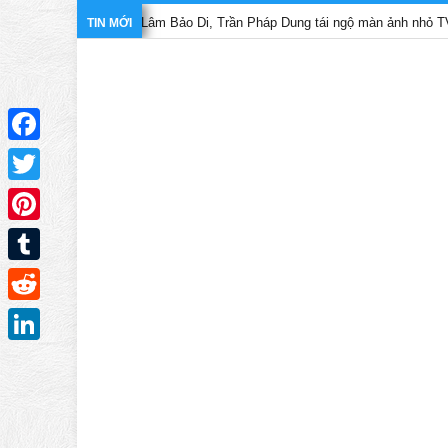
Lâm Bảo Di, Trần Pháp Dung tái ngộ màn ảnh nhỏ TVB trong phi
TIN MỚI
Facebook
Twitter
Pinterest
Tumblr
Reddit
LinkedIn