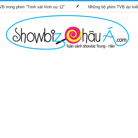
m “Trinh sát hình sự 12”
Những bộ phim TVB dự kiến phát sóng