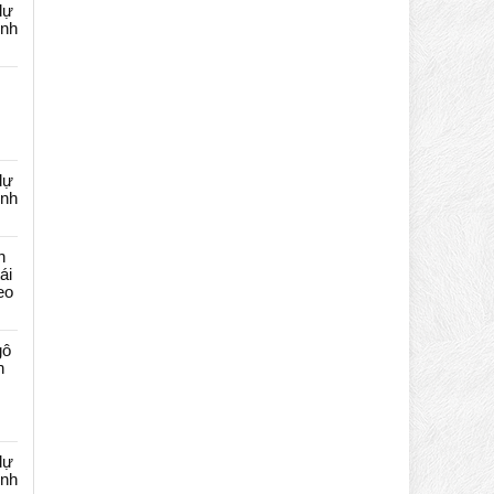
dự
ênh
dự
ênh
n
ái
eo
gô
n
dự
ênh