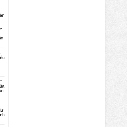
màn
c
…
ần
B
iểu
”
của
àn
dự
ênh