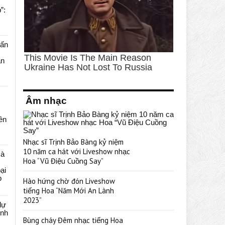
”:
uấn
ạn
Âm nhạc
rên
Nhạc sĩ Trịnh Bảo Bàng kỷ niệm
10 năm ca hát với Liveshow nhạc
cà
Hoa “Vũ Điệu Cuồng Say”
ại
p
Hào hứng chờ đón Liveshow
tiếng Hoa “Năm Mới An Lành
2023”
dự
ênh
Bùng cháy Đêm nhạc tiếng Hoa