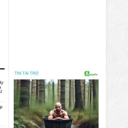
Hy
a
sĩ
áp