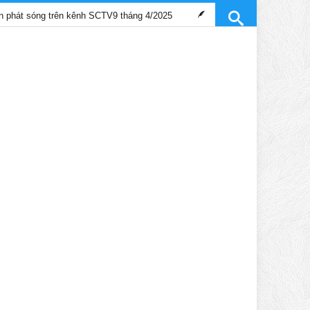
 trên kênh SCTV9 tháng 4/2025
Trần Gia Lạc và Trần Hiểu Hoa l