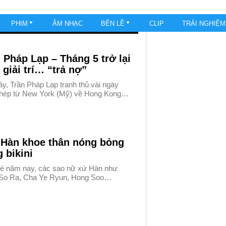
PHIM
ÂM NHẠC
BÊN LỀ
CLIP
TRẢI NGHIỆ
 Pháp Lạp – Tháng 5 trở lại
 giải trí… “trả nợ”
y, Trần Pháp Lạp tranh thủ vài ngày
phép từ New York (Mỹ) về Hong Kong…
 Hàn khoe thân nóng bỏng
 bikini
è năm nay, các sao nữ xứ Hàn như
So Ra, Cha Ye Ryun, Hong Soo…