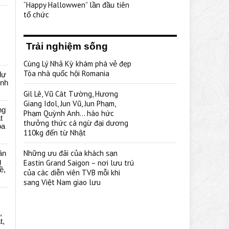
“Happy Hallowwen” lần đầu tiên
tổ chức
Trải nghiệm sống
Cùng Lý Nhã Kỳ khám phá vẻ đẹp
Tòa nhà quốc hội Romania
dự
ênh
Gil Lê, Vũ Cát Tường, Hương
Giang Idol, Jun Vũ, Jun Phạm,
ng
Phạm Quỳnh Anh… háo hức
t
thưởng thức cá ngừ đại dương
oa
110kg đến từ Nhật
Những ưu đãi của khách sạn
ân
g
Eastin Grand Saigon – nơi lưu trú
ề,
của các diễn viên TVB mỗi khi
sang Việt Nam giao lưu
,
t,