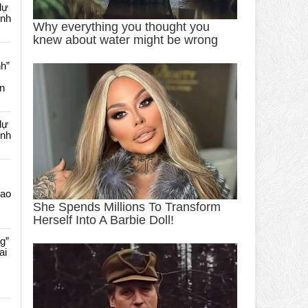
dự
ênh
nh”
an
dự
ênh
Cao
g”
ai