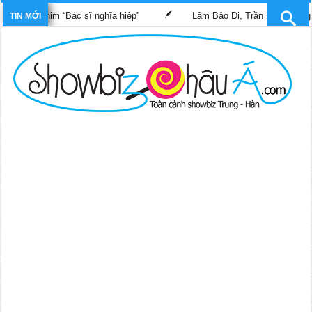
ong phim “Bác sĩ nghĩa hiệp”
Lâm Bảo Di, Trần Pháp Dung tái n
TIN MỚI