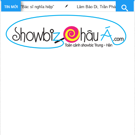
phim “Bác sĩ nghĩa hiệp”
Lâm Bảo Di, Trần Pháp Dung tái ngộ m
TIN MỚI