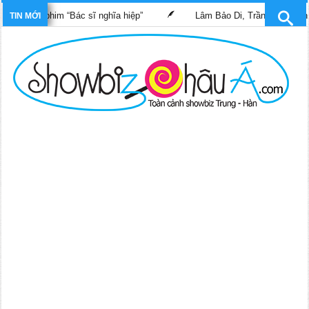
trong phim “Bác sĩ nghĩa hiệp”
Lâm Bảo Di, Trần Pháp Dung tái
TIN MỚI