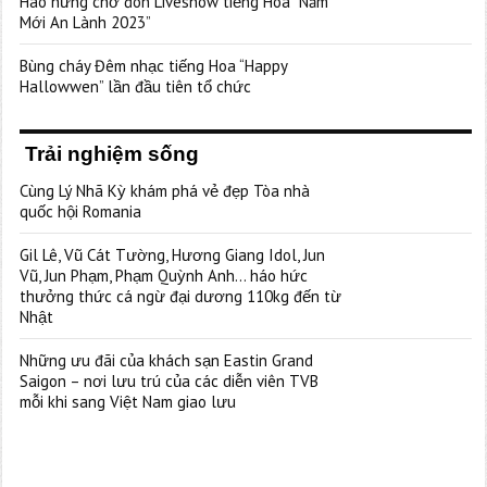
Hào hứng chờ đón Liveshow tiếng Hoa “Năm
Mới An Lành 2023”
Bùng cháy Đêm nhạc tiếng Hoa “Happy
Hallowwen” lần đầu tiên tổ chức
Trải nghiệm sống
Cùng Lý Nhã Kỳ khám phá vẻ đẹp Tòa nhà
quốc hội Romania
Gil Lê, Vũ Cát Tường, Hương Giang Idol, Jun
Vũ, Jun Phạm, Phạm Quỳnh Anh… háo hức
thưởng thức cá ngừ đại dương 110kg đến từ
Nhật
Những ưu đãi của khách sạn Eastin Grand
Saigon – nơi lưu trú của các diễn viên TVB
mỗi khi sang Việt Nam giao lưu