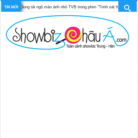
Pháp Dung tái ngộ màn ảnh nhỏ TVB trong phim “Trinh sát hình sự 12”
TIN MỚI