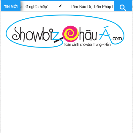
im “Bác sĩ nghĩa hiệp”
Lâm Bảo Di, Trần Pháp Dung tái ngộ màn 
TIN MỚI