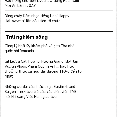
Hào hứng chờ đón Liveshow tiếng Hoa “Năm
Mới An Lành 2023”
Bùng cháy Đêm nhạc tiếng Hoa “Happy
Hallowwen” lần đầu tiên tổ chức
Trải nghiệm sống
Cùng Lý Nhã Kỳ khám phá vẻ đẹp Tòa nhà
quốc hội Romania
Gil Lê, Vũ Cát Tường, Hương Giang Idol, Jun
Vũ, Jun Phạm, Phạm Quỳnh Anh… háo hức
thưởng thức cá ngừ đại dương 110kg đến từ
Nhật
Những ưu đãi của khách sạn Eastin Grand
Saigon – nơi lưu trú của các diễn viên TVB
mỗi khi sang Việt Nam giao lưu