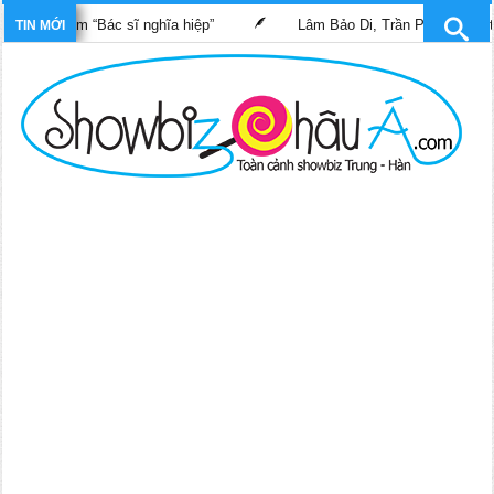
him “Bác sĩ nghĩa hiệp”
Lâm Bảo Di, Trần Pháp Dung tái ngộ mà
TIN MỚI