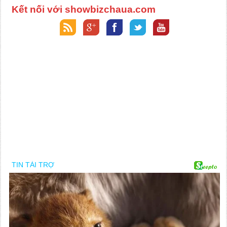
Kết nối với showbizchaua.com