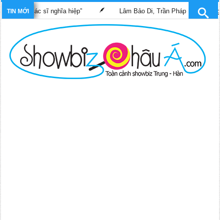
im “Bác sĩ nghĩa hiệp”
Lâm Bảo Di, Trần Pháp Dung tái ngộ màn
TIN MỚI