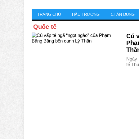
TRANG CHỦ
HẬU TRƯỜNG
CHÂN DUNG
Quốc tế
Cú v
Phạ
Thầ
Ngày 
tế Th