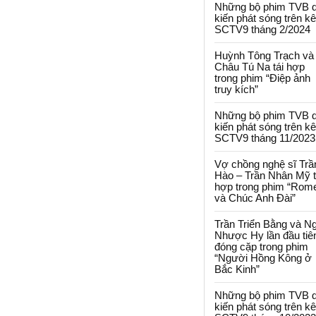
Những bộ phim TVB 
kiến phát sóng trên k
SCTV9 tháng 2/2024
Huỳnh Tông Trạch và
Châu Tú Na tái hợp
trong phim “Điệp ảnh
truy kích”
Những bộ phim TVB 
kiến phát sóng trên k
SCTV9 tháng 11/2023
Vợ chồng nghệ sĩ Trầ
Hào – Trần Nhân Mỹ t
hợp trong phim “Rom
và Chúc Anh Đài”
Trần Triển Bằng và N
Nhược Hy lần đầu tiê
đóng cặp trong phim
“Người Hồng Kông ở
Bắc Kinh”
Những bộ phim TVB 
kiến phát sóng trên k