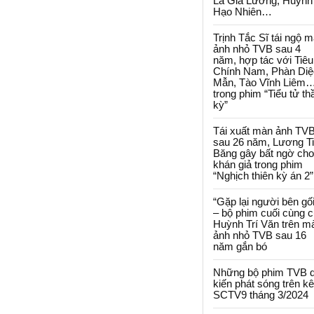
La Gia Lương, Huỳnh
Hạo Nhiên…
Trịnh Tắc Sĩ tái ngộ 
ảnh nhỏ TVB sau 4
năm, hợp tác với Tiêu
Chính Nam, Phàn Diệ
Mẫn, Tào Vĩnh Liêm
trong phim “Tiểu tử th
kỳ”
Tái xuất màn ảnh TV
sau 26 năm, Lương T
Băng gây bất ngờ cho
khán giả trong phim
“Nghịch thiên kỳ án 2”
“Gặp lại người bên gối
– bộ phim cuối cùng 
Huỳnh Trí Văn trên m
ảnh nhỏ TVB sau 16
năm gắn bó
Những bộ phim TVB 
kiến phát sóng trên k
SCTV9 tháng 3/2024