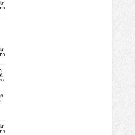
dự
ênh
dự
ênh
n
ái
eo
gô
n
dự
ênh