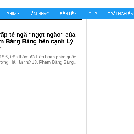
PHIM
ÂM NHẠC
BÊN LỀ
CLIP
TRẢI NGHIỆ
ấp té ngã “ngọt ngào” của
m Băng Băng bên cạnh Lý
n
18.6, trên thảm đỏ Liên hoan phim quốc
ượng Hải lần thứ 18, Phạm Băng Băng…