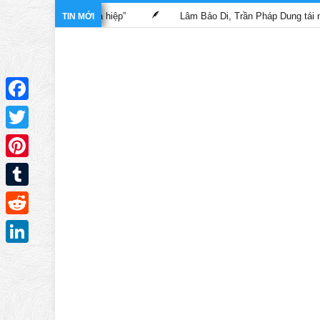
“Bác sĩ nghĩa hiệp”
Lâm Bảo Di, Trần Pháp Dung tái ngộ màn ản
TIN MỚI
Facebook
Twitter
Pinterest
Tumblr
Reddit
LinkedIn