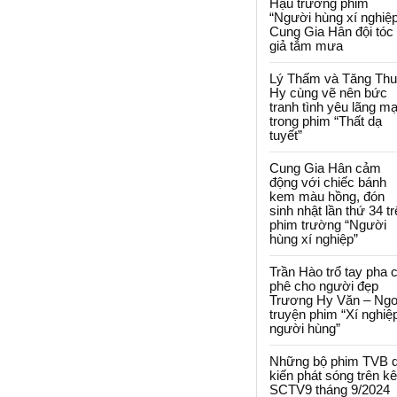
Hậu trường phim
“Người hùng xí nghiệp
Cung Gia Hân đội tóc
giả tắm mưa
Lý Thấm và Tăng Th
Hy cùng vẽ nên bức
tranh tình yêu lãng m
trong phim “Thất dạ
tuyết”
Cung Gia Hân cảm
động với chiếc bánh
kem màu hồng, đón
sinh nhật lần thứ 34 t
phim trường “Người
hùng xí nghiệp”
Trần Hào trổ tay pha 
phê cho người đẹp
Trương Hy Văn – Ngo
truyện phim “Xí nghiệ
người hùng”
Những bộ phim TVB 
kiến phát sóng trên k
SCTV9 tháng 9/2024