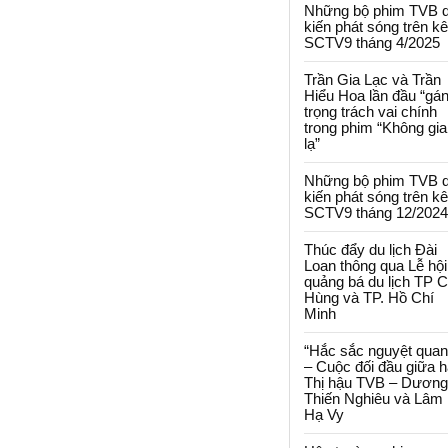
Những bộ phim TVB 
kiến phát sóng trên k
SCTV9 tháng 4/2025
Trần Gia Lạc và Trần
Hiểu Hoa lần đầu “gá
trọng trách vai chính
trong phim “Không gi
lạ”
Những bộ phim TVB 
kiến phát sóng trên k
SCTV9 tháng 12/2024
Thúc đẩy du lịch Đài
Loan thông qua Lễ hội
quảng bá du lịch TP 
Hùng và TP. Hồ Chí
Minh
“Hắc sắc nguyệt quan
– Cuộc đối đầu giữa h
Thị hậu TVB – Dương
Thiến Nghiêu và Lâm
Hạ Vy