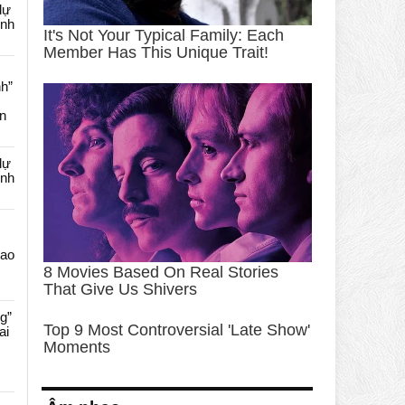
dự
ênh
nh”
an
dự
ênh
Cao
g”
ai