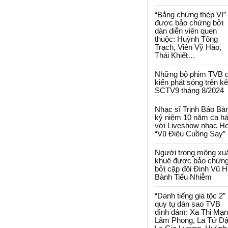
“Bằng chứng thép VI”
được bảo chứng bởi
dàn diễn viên quen
thuộc: Huỳnh Tông
Trạch, Viên Vỹ Hào,
Thái Khiết…
Những bộ phim TVB 
kiến phát sóng trên k
SCTV9 tháng 8/2024
Nhạc sĩ Trịnh Bảo Bà
kỷ niệm 10 năm ca há
với Liveshow nhạc H
“Vũ Điệu Cuồng Say”
Người trong mộng xu
khuê được bảo chứn
bởi cặp đôi Đinh Vũ H
Bành Tiểu Nhiễm
“Danh tiếng gia tộc 2”
quy tụ dàn sao TVB
đình đám: Xa Thi Mạn
Lâm Phong, La Tử Dậ