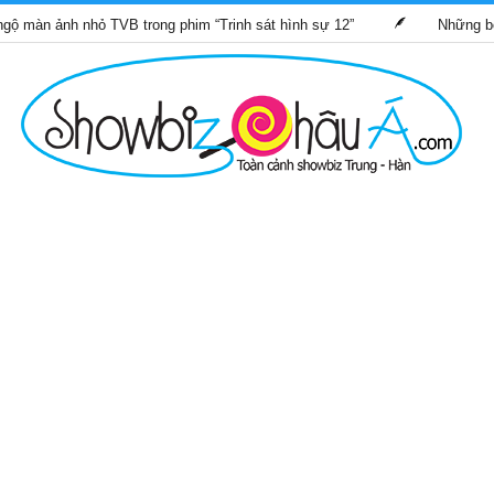
h nhỏ TVB trong phim “Trinh sát hình sự 12”
Những bộ phim TVB