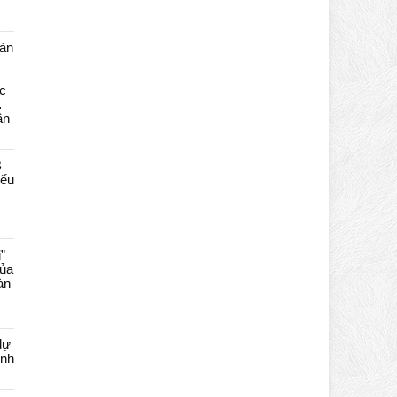
màn
c
…
ần
B
iểu
”
của
àn
dự
ênh