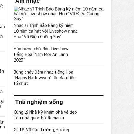
Âm nhạc
”:
Nhạc sĩ Trịnh Bảo Bàng kỷ niệm
uấn
10 năm ca hát với Liveshow nhạc
ạn
Hoa “Vũ Điệu Cuồng Say”
Hào hứng chờ đón Liveshow
tiếng Hoa “Năm Mới An Lành
2023”
rên
Bùng cháy Đêm nhạc tiếng Hoa
“Happy Hallowwen” lần đầu tiên
tổ chức
cà
ại
Trải nghiệm sống
p
Cùng Lý Nhã Kỳ khám phá vẻ đẹp
Tòa nhà quốc hội Romania
dự
ênh
Gil Lê, Vũ Cát Tường, Hương