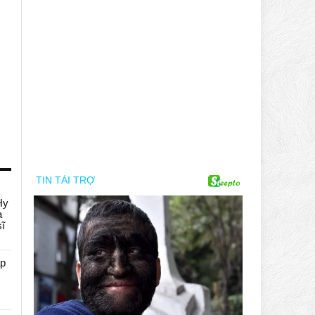
Hy
a
sĩ
áp