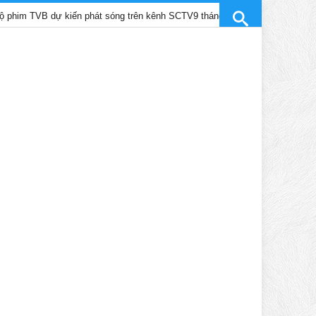
 dự kiến phát sóng trên kênh SCTV9 tháng 4/2025
Trần Gia Lạc