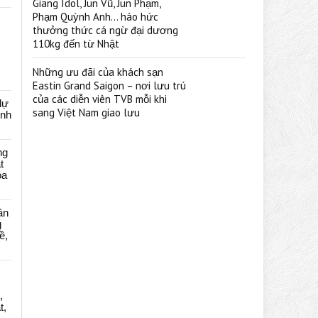
Giang Idol, Jun Vũ, Jun Phạm,
Phạm Quỳnh Anh… háo hức
thưởng thức cá ngừ đại dương
110kg đến từ Nhật
Những ưu đãi của khách sạn
Eastin Grand Saigon – nơi lưu trú
của các diễn viên TVB mỗi khi
dự
sang Việt Nam giao lưu
ênh
ng
t
oa
ân
g
ề,
,
t,