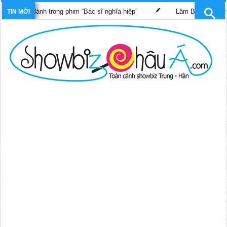
hữa lành trong phim “Bác sĩ nghĩa hiệp”
Lâm Bảo Di, Trần Pháp
TIN MỚI