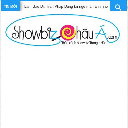
Lâm Bảo Di, Trần Pháp Dung tái ngộ màn ảnh nhỏ TVB trong phim “
TIN MỚI