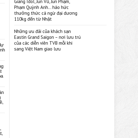
Giang Idol, Jun Vũ, Jun Phạm,
Phạm Quỳnh Anh… háo hức
thưởng thức cá ngừ đại dương
110kg đến từ Nhật
Những ưu đãi của khách sạn
Eastin Grand Saigon – nơi lưu trú
của các diễn viên TVB mỗi khi
dự
sang Việt Nam giao lưu
ênh
ng
t
oa
ân
g
ề,
,
t,