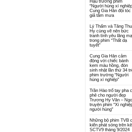
Hậu trường phim
“Người hùng xí nghiệp
Cung Gia Hân đội tóc
giả tắm mưa
Lý Thấm và Tăng Th
Hy cùng vẽ nên bức
tranh tình yêu lãng m
trong phim “Thất dạ
tuyết”
Cung Gia Hân cảm
động với chiếc bánh
kem màu hồng, đón
sinh nhật lần thứ 34 t
phim trường “Người
hùng xí nghiệp”
Trần Hào trổ tay pha 
phê cho người đẹp
Trương Hy Văn – Ngo
truyện phim “Xí nghiệ
người hùng”
Những bộ phim TVB 
kiến phát sóng trên k
SCTV9 tháng 9/2024