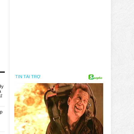
Hy
a
sĩ
áp