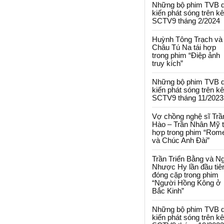
Những bộ phim TVB 
kiến phát sóng trên k
SCTV9 tháng 2/2024
Huỳnh Tông Trạch và
Châu Tú Na tái hợp
trong phim “Điệp ảnh
truy kích”
Những bộ phim TVB 
kiến phát sóng trên k
SCTV9 tháng 11/2023
Vợ chồng nghệ sĩ Trầ
Hào – Trần Nhân Mỹ t
hợp trong phim “Rom
và Chúc Anh Đài”
Trần Triển Bằng và N
Nhược Hy lần đầu tiê
đóng cặp trong phim
“Người Hồng Kông ở
Bắc Kinh”
Những bộ phim TVB 
kiến phát sóng trên k