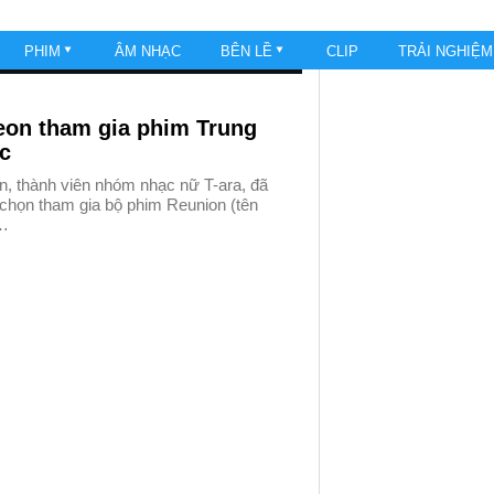
PHIM
ÂM NHẠC
BÊN LỀ
CLIP
TRẢI NGHIỆ
eon tham gia phim Trung
c
n, thành viên nhóm nhạc nữ T-ara, đã
chọn tham gia bộ phim Reunion (tên
…