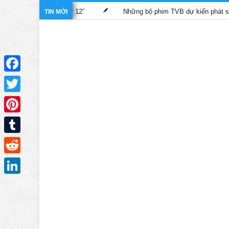
nh sát hình sự 12”
Những bộ phim TVB dự kiến phát sóng trên 
TIN MỚI
Facebook
Twitter
Pinterest
Tumblr
Reddit
LinkedIn