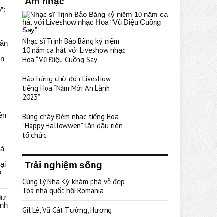
Âm nhạc
”:
Nhạc sĩ Trịnh Bảo Bàng kỷ niệm
uấn
10 năm ca hát với Liveshow nhạc
ạn
Hoa “Vũ Điệu Cuồng Say”
Hào hứng chờ đón Liveshow
tiếng Hoa “Năm Mới An Lành
2023”
rên
Bùng cháy Đêm nhạc tiếng Hoa
“Happy Hallowwen” lần đầu tiên
tổ chức
cà
ại
Trải nghiệm sống
p
Cùng Lý Nhã Kỳ khám phá vẻ đẹp
Tòa nhà quốc hội Romania
dự
ênh
Gil Lê, Vũ Cát Tường, Hương