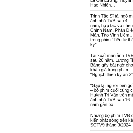
La Gia Lương, Huỳnh
Hạo Nhiên…
Trịnh Tắc Sĩ tái ngộ 
ảnh nhỏ TVB sau 4
năm, hợp tác với Tiêu
Chính Nam, Phàn Diệ
Mẫn, Tào Vĩnh Liêm
trong phim “Tiểu tử th
kỳ”
Tái xuất màn ảnh TV
sau 26 năm, Lương T
Băng gây bất ngờ cho
khán giả trong phim
“Nghịch thiên kỳ án 2”
“Gặp lại người bên gối
– bộ phim cuối cùng 
Huỳnh Trí Văn trên m
ảnh nhỏ TVB sau 16
năm gắn bó
Những bộ phim TVB 
kiến phát sóng trên k
SCTV9 tháng 3/2024