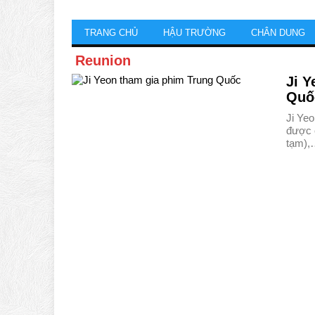
TRANG CHỦ
HẬU TRƯỜNG
CHÂN DUNG
Reunion
Ji Y
Quố
Ji Yeo
được 
tạm),