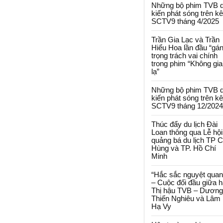
Những bộ phim TVB 
kiến phát sóng trên k
SCTV9 tháng 4/2025
Trần Gia Lạc và Trần
Hiểu Hoa lần đầu “gá
trọng trách vai chính
trong phim “Không gi
lạ”
Những bộ phim TVB 
kiến phát sóng trên k
SCTV9 tháng 12/2024
Thúc đẩy du lịch Đài
Loan thông qua Lễ hội
quảng bá du lịch TP 
Hùng và TP. Hồ Chí
Minh
“Hắc sắc nguyệt quan
– Cuộc đối đầu giữa h
Thị hậu TVB – Dương
Thiến Nghiêu và Lâm
Hạ Vy