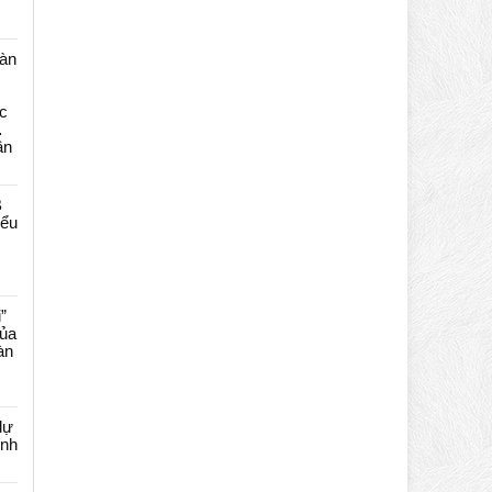
màn
c
…
ần
B
iểu
”
của
àn
dự
ênh