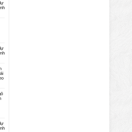
dự
ênh
dự
ênh
n
ái
eo
gô
n
dự
ênh