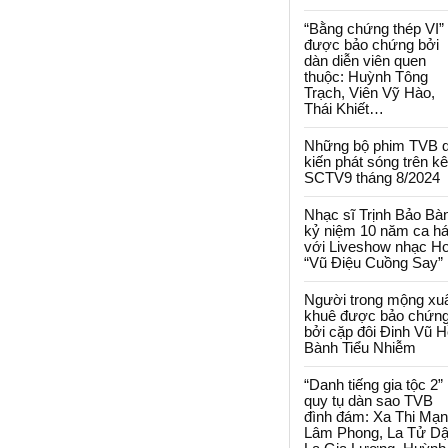
“Bằng chứng thép VI”
được bảo chứng bởi
dàn diễn viên quen
thuộc: Huỳnh Tông
Trạch, Viên Vỹ Hào,
Thái Khiết…
Những bộ phim TVB 
kiến phát sóng trên k
SCTV9 tháng 8/2024
Nhạc sĩ Trịnh Bảo Bà
kỷ niệm 10 năm ca há
với Liveshow nhạc H
“Vũ Điệu Cuồng Say”
Người trong mộng xu
khuê được bảo chứn
bởi cặp đôi Đinh Vũ H
Bành Tiểu Nhiễm
“Danh tiếng gia tộc 2”
quy tụ dàn sao TVB
đình đám: Xa Thi Mạn
Lâm Phong, La Tử Dậ