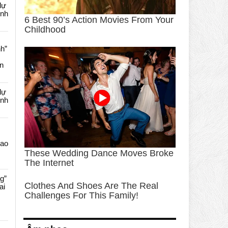
dự
ênh
nh”
an
dự
ênh
Cao
g”
ai