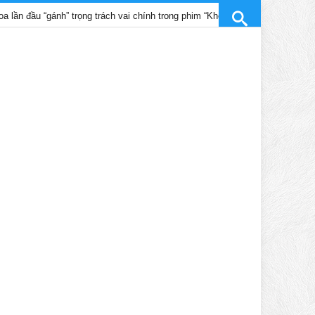
“gánh” trọng trách vai chính trong phim “Không gian lạ”
Những bộ