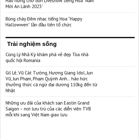
Hào hứng chờ đón Liveshow tiếng Hoa “Năm
Mới An Lành 2023”
Bùng cháy Đêm nhạc tiếng Hoa “Happy
Hallowwen” lần đầu tiên tổ chức
Trải nghiệm sống
Cùng Lý Nhã Kỳ khám phá vẻ đẹp Tòa nhà
quốc hội Romania
Gil Lê, Vũ Cát Tường, Hương Giang Idol, Jun
Vũ, Jun Phạm, Phạm Quỳnh Anh… háo hức
thưởng thức cá ngừ đại dương 110kg đến từ
Nhật
Những ưu đãi của khách sạn Eastin Grand
Saigon – nơi lưu trú của các diễn viên TVB
mỗi khi sang Việt Nam giao lưu