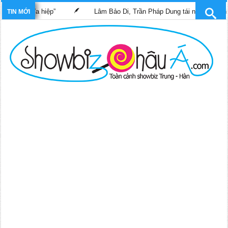
ĩ nghĩa hiệp”
Lâm Bảo Di, Trần Pháp Dung tái ngộ màn ảnh nhỏ 
TIN MỚI