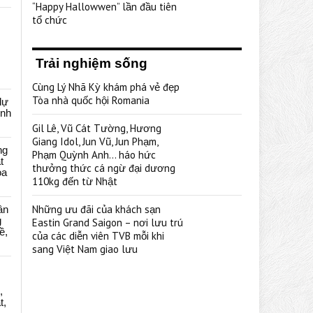
“Happy Hallowwen” lần đầu tiên
tổ chức
Trải nghiệm sống
Cùng Lý Nhã Kỳ khám phá vẻ đẹp
Tòa nhà quốc hội Romania
dự
ênh
Gil Lê, Vũ Cát Tường, Hương
Giang Idol, Jun Vũ, Jun Phạm,
ng
Phạm Quỳnh Anh… háo hức
t
thưởng thức cá ngừ đại dương
oa
110kg đến từ Nhật
Những ưu đãi của khách sạn
ân
g
Eastin Grand Saigon – nơi lưu trú
ề,
của các diễn viên TVB mỗi khi
sang Việt Nam giao lưu
,
t,