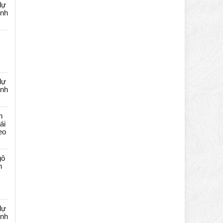
dự
ênh
dự
ênh
n
ái
eo
gô
n
dự
ênh