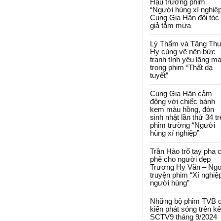
Hậu trường phim
“Người hùng xí nghiệp
Cung Gia Hân đội tóc
giả tắm mưa
Lý Thấm và Tăng Th
Hy cùng vẽ nên bức
tranh tình yêu lãng m
trong phim “Thất dạ
tuyết”
Cung Gia Hân cảm
động với chiếc bánh
kem màu hồng, đón
sinh nhật lần thứ 34 t
phim trường “Người
hùng xí nghiệp”
Trần Hào trổ tay pha 
phê cho người đẹp
Trương Hy Văn – Ngo
truyện phim “Xí nghiệ
người hùng”
Những bộ phim TVB 
kiến phát sóng trên k
SCTV9 tháng 9/2024