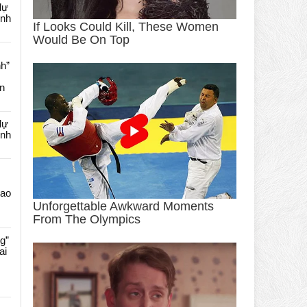
dự
ênh
nh”
an
dự
ênh
Cao
g”
ai