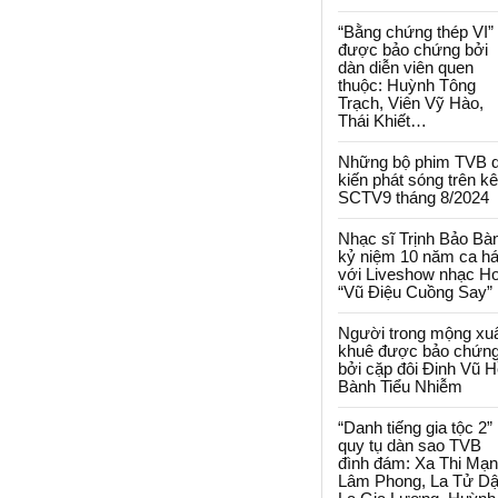
“Bằng chứng thép VI”
được bảo chứng bởi
dàn diễn viên quen
thuộc: Huỳnh Tông
Trạch, Viên Vỹ Hào,
Thái Khiết…
Những bộ phim TVB 
kiến phát sóng trên k
SCTV9 tháng 8/2024
Nhạc sĩ Trịnh Bảo Bà
kỷ niệm 10 năm ca há
với Liveshow nhạc H
“Vũ Điệu Cuồng Say”
Người trong mộng xu
khuê được bảo chứn
bởi cặp đôi Đinh Vũ H
Bành Tiểu Nhiễm
“Danh tiếng gia tộc 2”
quy tụ dàn sao TVB
đình đám: Xa Thi Mạn
Lâm Phong, La Tử Dậ