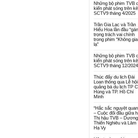
Những bộ phim TVB 
kiến phát sóng trên k
SCTV9 tháng 4/2025
Trần Gia Lạc và Trần
Hiểu Hoa lần đầu “gá
trọng trách vai chính
trong phim “Không gi
lạ”
Những bộ phim TVB 
kiến phát sóng trên k
SCTV9 tháng 12/2024
Thúc đẩy du lịch Đài
Loan thông qua Lễ hội
quảng bá du lịch TP 
Hùng và TP. Hồ Chí
Minh
“Hắc sắc nguyệt quan
– Cuộc đối đầu giữa h
Thị hậu TVB – Dương
Thiến Nghiêu và Lâm
Hạ Vy