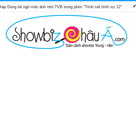
ái ngộ màn ảnh nhỏ TVB trong phim “Trinh sát hình sự 12”
Những