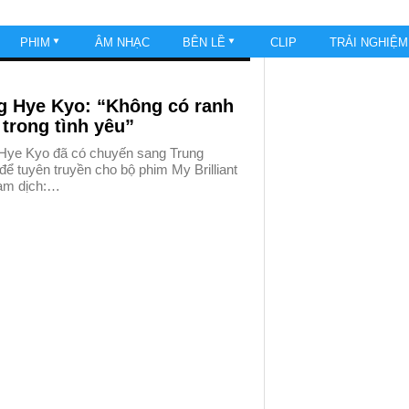
PHIM
ÂM NHẠC
BÊN LỀ
CLIP
TRẢI NGHIỆ
g Hye Kyo: “Không có ranh
 trong tình yêu”
Hye Kyo đã có chuyến sang Trung
ể tuyên truyền cho bộ phim My Brilliant
tạm dịch:…