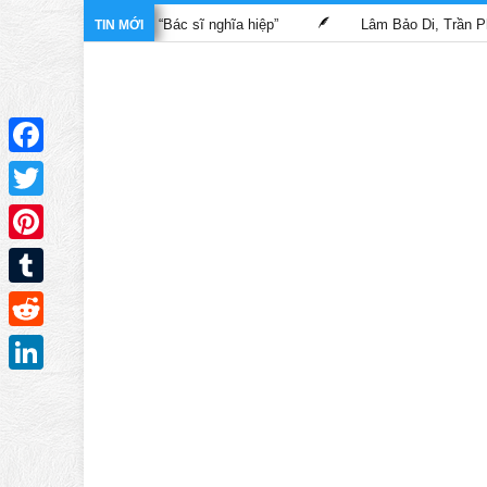
h trong phim “Bác sĩ nghĩa hiệp”
Lâm Bảo Di, Trần Pháp Dung t
TIN MỚI
Facebook
Twitter
Pinterest
Tumblr
Reddit
LinkedIn