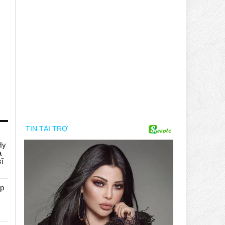
Hy
a
sĩ
áp