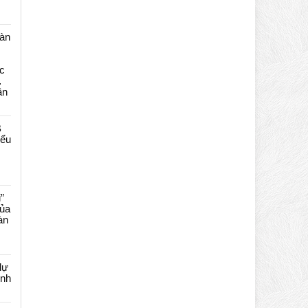
màn
c
…
ần
B
iểu
”
của
àn
dự
ênh