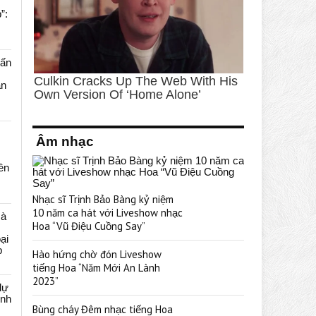
”:
uấn
ạn
Âm nhạc
rên
Nhạc sĩ Trịnh Bảo Bàng kỷ niệm
10 năm ca hát với Liveshow nhạc
cà
Hoa “Vũ Điệu Cuồng Say”
ại
p
Hào hứng chờ đón Liveshow
tiếng Hoa “Năm Mới An Lành
2023”
dự
ênh
Bùng cháy Đêm nhạc tiếng Hoa