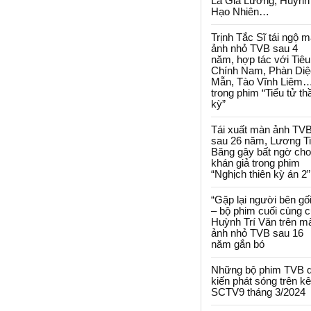
La Gia Lương, Huỳnh
Hạo Nhiên…
Trịnh Tắc Sĩ tái ngộ 
ảnh nhỏ TVB sau 4
năm, hợp tác với Tiêu
Chính Nam, Phàn Diệ
Mẫn, Tào Vĩnh Liêm
trong phim “Tiểu tử th
kỳ”
Tái xuất màn ảnh TV
sau 26 năm, Lương T
Băng gây bất ngờ cho
khán giả trong phim
“Nghịch thiên kỳ án 2”
“Gặp lại người bên gối
– bộ phim cuối cùng 
Huỳnh Trí Văn trên m
ảnh nhỏ TVB sau 16
năm gắn bó
Những bộ phim TVB 
kiến phát sóng trên k
SCTV9 tháng 3/2024