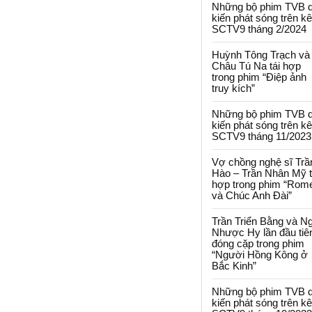
Những bộ phim TVB 
kiến phát sóng trên k
SCTV9 tháng 2/2024
Huỳnh Tông Trạch và
Châu Tú Na tái hợp
trong phim “Điệp ảnh
truy kích”
Những bộ phim TVB 
kiến phát sóng trên k
SCTV9 tháng 11/2023
Vợ chồng nghệ sĩ Trầ
Hào – Trần Nhân Mỹ t
hợp trong phim “Rom
và Chúc Anh Đài”
Trần Triển Bằng và N
Nhược Hy lần đầu tiê
đóng cặp trong phim
“Người Hồng Kông ở
Bắc Kinh”
Những bộ phim TVB 
kiến phát sóng trên k