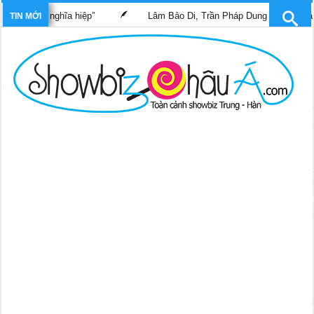
ác sĩ nghĩa hiệp”
Lâm Bảo Di, Trần Pháp Dung tái ngộ màn ảnh 
TIN MỚI