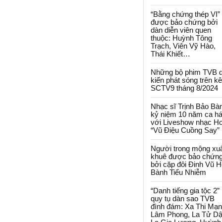
“Bằng chứng thép VI”
được bảo chứng bởi
dàn diễn viên quen
thuộc: Huỳnh Tông
Trạch, Viên Vỹ Hào,
Thái Khiết…
Những bộ phim TVB 
kiến phát sóng trên k
SCTV9 tháng 8/2024
Nhạc sĩ Trịnh Bảo Bà
kỷ niệm 10 năm ca há
với Liveshow nhạc H
“Vũ Điệu Cuồng Say”
Người trong mộng xu
khuê được bảo chứn
bởi cặp đôi Đinh Vũ H
Bành Tiểu Nhiễm
“Danh tiếng gia tộc 2”
quy tụ dàn sao TVB
đình đám: Xa Thi Mạn
Lâm Phong, La Tử Dậ