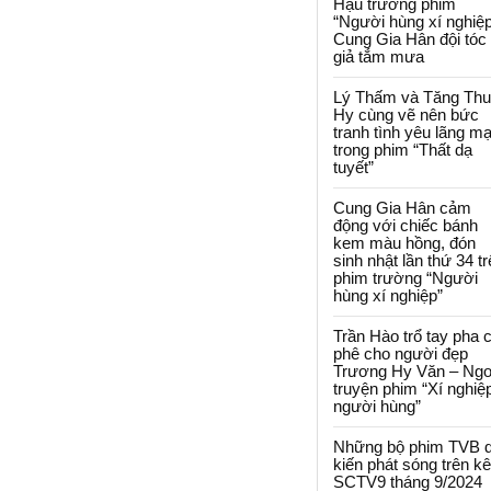
Hậu trường phim
“Người hùng xí nghiệp
Cung Gia Hân đội tóc
giả tắm mưa
Lý Thấm và Tăng Th
Hy cùng vẽ nên bức
tranh tình yêu lãng m
trong phim “Thất dạ
tuyết”
Cung Gia Hân cảm
động với chiếc bánh
kem màu hồng, đón
sinh nhật lần thứ 34 t
phim trường “Người
hùng xí nghiệp”
Trần Hào trổ tay pha 
phê cho người đẹp
Trương Hy Văn – Ngo
truyện phim “Xí nghiệ
người hùng”
Những bộ phim TVB 
kiến phát sóng trên k
SCTV9 tháng 9/2024