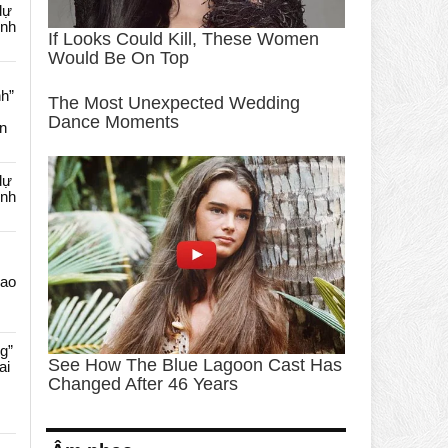
dự
ênh
nh”
an
dự
ênh
Cao
g”
ai