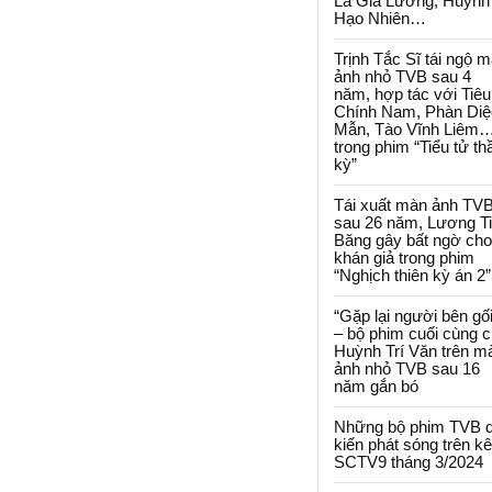
La Gia Lương, Huỳnh
Hạo Nhiên…
Trịnh Tắc Sĩ tái ngộ 
ảnh nhỏ TVB sau 4
năm, hợp tác với Tiêu
Chính Nam, Phàn Diệ
Mẫn, Tào Vĩnh Liêm
trong phim “Tiểu tử th
kỳ”
Tái xuất màn ảnh TV
sau 26 năm, Lương T
Băng gây bất ngờ cho
khán giả trong phim
“Nghịch thiên kỳ án 2”
“Gặp lại người bên gối
– bộ phim cuối cùng 
Huỳnh Trí Văn trên m
ảnh nhỏ TVB sau 16
năm gắn bó
Những bộ phim TVB 
kiến phát sóng trên k
SCTV9 tháng 3/2024