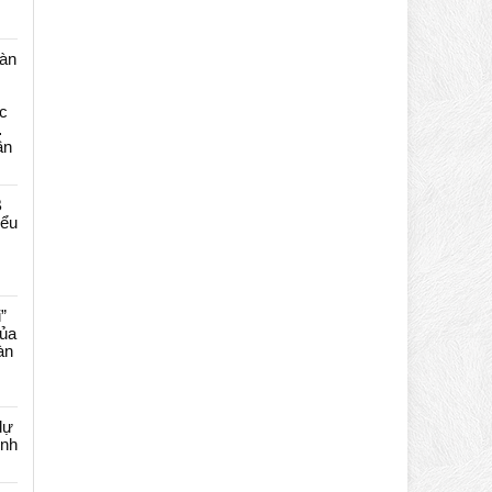
màn
c
…
ần
B
iểu
”
của
àn
dự
ênh