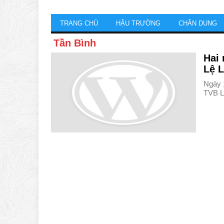
TRANG CHỦ
HẬU TRƯỜNG
CHÂN DUNG
Tần Bình
Hai
Lệ L
Ngày 1
TVB L