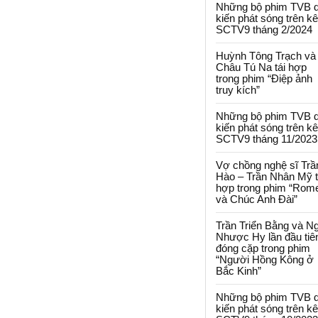
Những bộ phim TVB 
kiến phát sóng trên k
SCTV9 tháng 2/2024
Huỳnh Tông Trạch và
Châu Tú Na tái hợp
trong phim “Điệp ảnh
truy kích”
Những bộ phim TVB 
kiến phát sóng trên k
SCTV9 tháng 11/2023
Vợ chồng nghệ sĩ Trầ
Hào – Trần Nhân Mỹ t
hợp trong phim “Rom
và Chúc Anh Đài”
Trần Triển Bằng và N
Nhược Hy lần đầu tiê
đóng cặp trong phim
“Người Hồng Kông ở
Bắc Kinh”
Những bộ phim TVB 
kiến phát sóng trên k