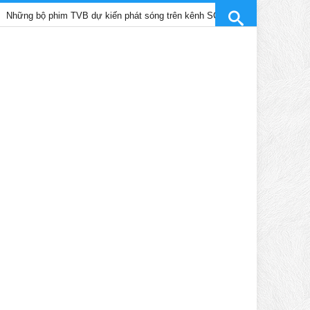
ộ phim TVB dự kiến phát sóng trên kênh SCTV9 tháng 4/2025
T