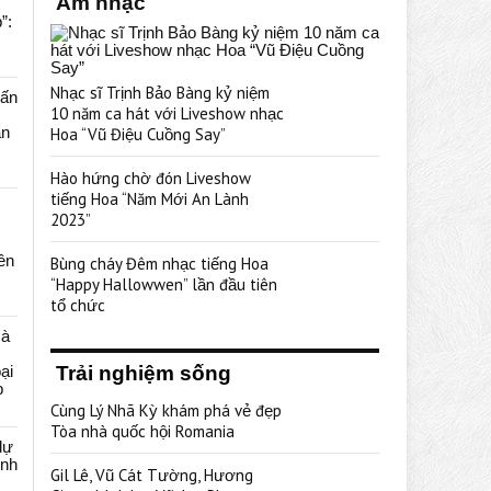
Âm nhạc
”:
Nhạc sĩ Trịnh Bảo Bàng kỷ niệm
uấn
10 năm ca hát với Liveshow nhạc
ạn
Hoa “Vũ Điệu Cuồng Say”
Hào hứng chờ đón Liveshow
tiếng Hoa “Năm Mới An Lành
2023”
rên
Bùng cháy Đêm nhạc tiếng Hoa
“Happy Hallowwen” lần đầu tiên
tổ chức
cà
ại
Trải nghiệm sống
p
Cùng Lý Nhã Kỳ khám phá vẻ đẹp
Tòa nhà quốc hội Romania
dự
ênh
Gil Lê, Vũ Cát Tường, Hương