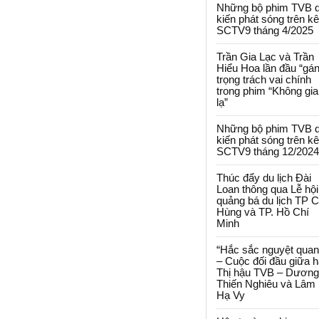
Những bộ phim TVB 
kiến phát sóng trên k
SCTV9 tháng 4/2025
Trần Gia Lạc và Trần
Hiểu Hoa lần đầu “gá
trọng trách vai chính
trong phim “Không gi
lạ”
Những bộ phim TVB 
kiến phát sóng trên k
SCTV9 tháng 12/2024
Thúc đẩy du lịch Đài
Loan thông qua Lễ hội
quảng bá du lịch TP 
Hùng và TP. Hồ Chí
Minh
“Hắc sắc nguyệt quan
– Cuộc đối đầu giữa h
Thị hậu TVB – Dương
Thiến Nghiêu và Lâm
Hạ Vy