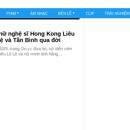
PHIM
ÂM NHẠC
BÊN LỀ
CLIP
TRẢI NGHIỆ
 nữ nghệ sĩ Hong Kong Liêu
ệ và Tần Bình qua đời
0/9, trang On.cc đưa tin, nữ diễn viên
iêu Lệ Lệ và nữ minh tinh hãng…