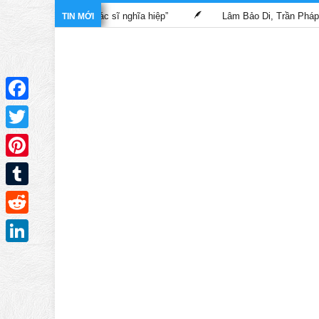
rong phim “Bác sĩ nghĩa hiệp”
Lâm Bảo Di, Trần Pháp Dung tái 
TIN MỚI
Facebook
Twitter
Pinterest
Tumblr
Reddit
LinkedIn