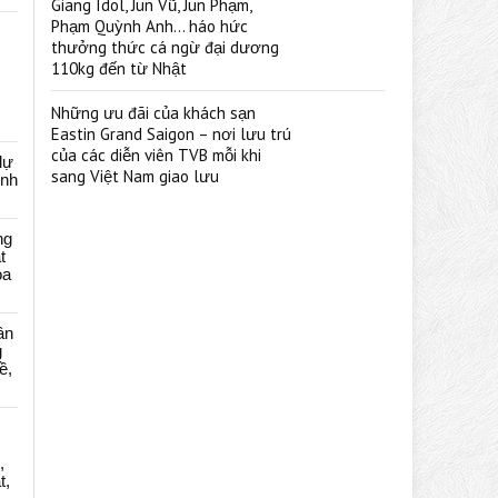
Giang Idol, Jun Vũ, Jun Phạm,
Phạm Quỳnh Anh… háo hức
thưởng thức cá ngừ đại dương
110kg đến từ Nhật
Những ưu đãi của khách sạn
Eastin Grand Saigon – nơi lưu trú
của các diễn viên TVB mỗi khi
dự
sang Việt Nam giao lưu
ênh
ng
t
oa
ân
g
ề,
,
t,