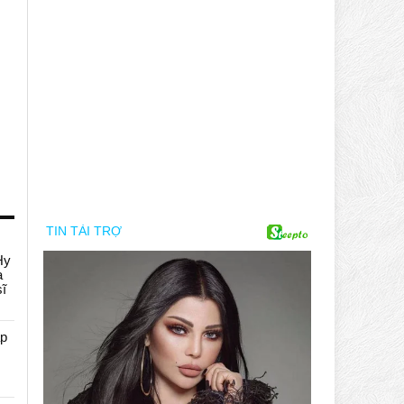
Hy
a
sĩ
áp