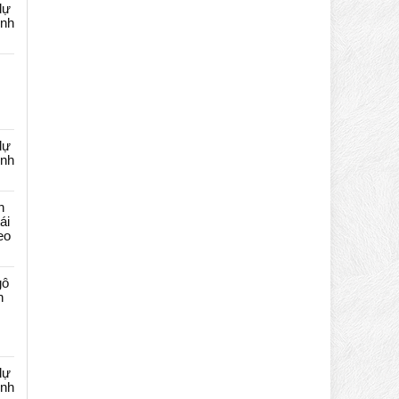
dự
ênh
dự
ênh
n
ái
eo
gô
n
dự
ênh