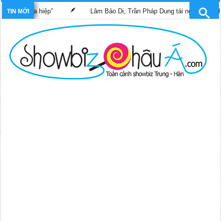
ĩ nghĩa hiệp”
Lâm Bảo Di, Trần Pháp Dung tái ngộ màn ảnh nhỏ 
TIN MỚI