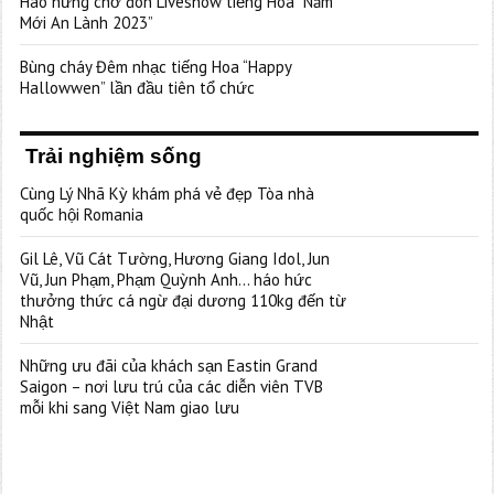
Hào hứng chờ đón Liveshow tiếng Hoa “Năm
Mới An Lành 2023”
Bùng cháy Đêm nhạc tiếng Hoa “Happy
Hallowwen” lần đầu tiên tổ chức
Trải nghiệm sống
Cùng Lý Nhã Kỳ khám phá vẻ đẹp Tòa nhà
quốc hội Romania
Gil Lê, Vũ Cát Tường, Hương Giang Idol, Jun
Vũ, Jun Phạm, Phạm Quỳnh Anh… háo hức
thưởng thức cá ngừ đại dương 110kg đến từ
Nhật
Những ưu đãi của khách sạn Eastin Grand
Saigon – nơi lưu trú của các diễn viên TVB
mỗi khi sang Việt Nam giao lưu