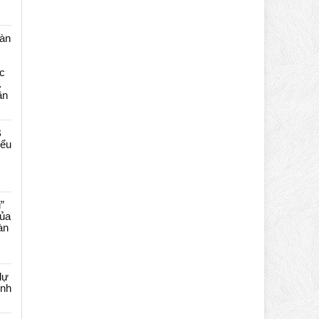
màn
c
…
ần
B
iểu
”
của
àn
dự
ênh