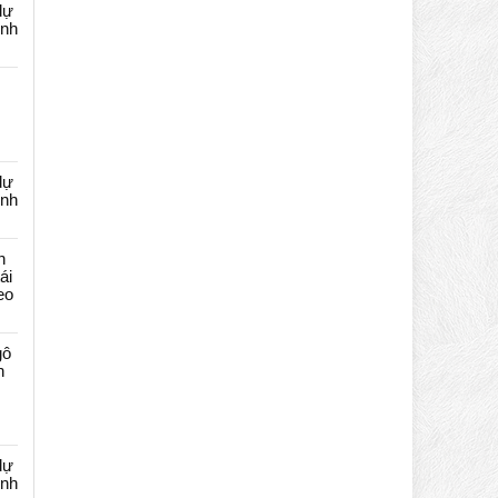
dự
ênh
dự
ênh
n
ái
eo
gô
n
dự
ênh