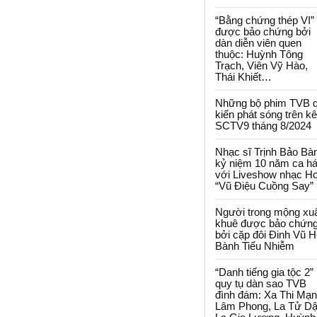
“Bằng chứng thép VI”
được bảo chứng bởi
dàn diễn viên quen
thuộc: Huỳnh Tông
Trạch, Viên Vỹ Hào,
Thái Khiết…
Những bộ phim TVB 
kiến phát sóng trên k
SCTV9 tháng 8/2024
Nhạc sĩ Trịnh Bảo Bà
kỷ niệm 10 năm ca há
với Liveshow nhạc H
“Vũ Điệu Cuồng Say”
Người trong mộng xu
khuê được bảo chứn
bởi cặp đôi Đinh Vũ H
Bành Tiểu Nhiễm
“Danh tiếng gia tộc 2”
quy tụ dàn sao TVB
đình đám: Xa Thi Mạn
Lâm Phong, La Tử Dậ