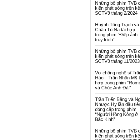
Những bộ phim TVB 
kiến phát sóng trên k
SCTV9 tháng 2/2024
Huỳnh Tông Trạch và
Châu Tú Na tái hợp
trong phim “Điệp ảnh
truy kích”
Những bộ phim TVB 
kiến phát sóng trên k
SCTV9 tháng 11/2023
Vợ chồng nghệ sĩ Trầ
Hào – Trần Nhân Mỹ t
hợp trong phim “Rom
và Chúc Anh Đài”
Trần Triển Bằng và N
Nhược Hy lần đầu tiê
đóng cặp trong phim
“Người Hồng Kông ở
Bắc Kinh”
Những bộ phim TVB 
kiến phát sóng trên k