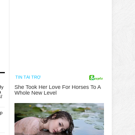
Hy
a
sĩ
áp