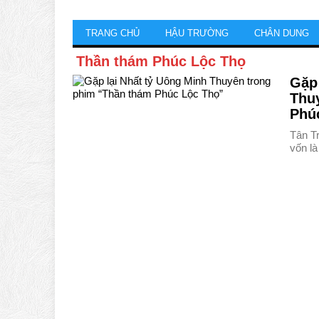
TRANG CHỦ
HẬU TRƯỜNG
CHÂN DUNG
Thần thám Phúc Lộc Thọ
Gặp 
Thu
Phú
Tân T
vốn là