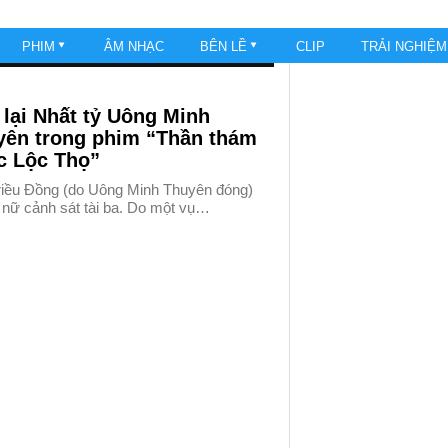
PHIM
ÂM NHẠC
BÊN LỀ
CLIP
TRẢI NGHIỆ
lại Nhất tỷ Uông Minh
yên trong phim “Thần thám
c Lộc Thọ”
riều Đồng (do Uông Minh Thuyên đóng)
 nữ cảnh sát tài ba. Do một vụ…