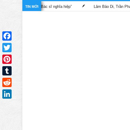
 trong phim “Bác sĩ nghĩa hiệp”
Lâm Bảo Di, Trần Pháp Dung tá
TIN MỚI
Facebook
Twitter
Pinterest
Tumblr
Reddit
LinkedIn