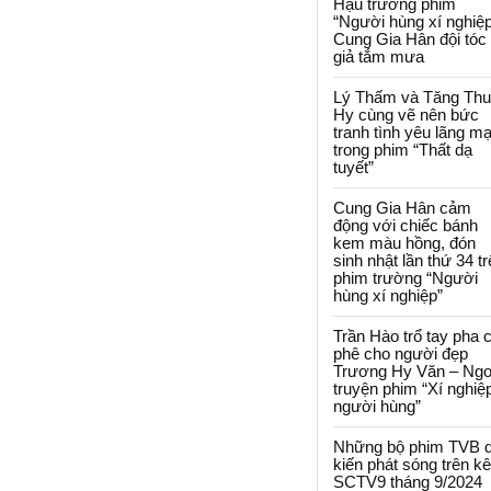
Hậu trường phim
“Người hùng xí nghiệp
Cung Gia Hân đội tóc
giả tắm mưa
Lý Thấm và Tăng Th
Hy cùng vẽ nên bức
tranh tình yêu lãng m
trong phim “Thất dạ
tuyết”
Cung Gia Hân cảm
động với chiếc bánh
kem màu hồng, đón
sinh nhật lần thứ 34 t
phim trường “Người
hùng xí nghiệp”
Trần Hào trổ tay pha 
phê cho người đẹp
Trương Hy Văn – Ngo
truyện phim “Xí nghiệ
người hùng”
Những bộ phim TVB 
kiến phát sóng trên k
SCTV9 tháng 9/2024