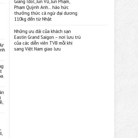
Giang Idol, Jun Vũ, Jun Phạm,
Phạm Quỳnh Anh… háo hức
thưởng thức cá ngừ đại dương
110kg đến từ Nhật
Những ưu đãi của khách sạn
Eastin Grand Saigon – nơi lưu trú
của các diễn viên TVB mỗi khi
dự
sang Việt Nam giao lưu
ênh
ng
t
oa
ân
g
ề,
,
t,