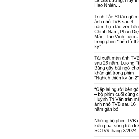
La Gia Lương, Huỳnh
Hạo Nhiên…
Trịnh Tắc Sĩ tái ngộ 
ảnh nhỏ TVB sau 4
năm, hợp tác với Tiêu
Chính Nam, Phàn Diệ
Mẫn, Tào Vĩnh Liêm
trong phim “Tiểu tử th
kỳ”
Tái xuất màn ảnh TV
sau 26 năm, Lương T
Băng gây bất ngờ cho
khán giả trong phim
“Nghịch thiên kỳ án 2”
“Gặp lại người bên gối
– bộ phim cuối cùng 
Huỳnh Trí Văn trên m
ảnh nhỏ TVB sau 16
năm gắn bó
Những bộ phim TVB 
kiến phát sóng trên k
SCTV9 tháng 3/2024