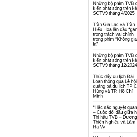
Những bộ phim TVB 
kiến phát sóng trên k
SCTV9 tháng 4/2025
Trần Gia Lạc và Trần
Hiểu Hoa lần đầu “gá
trọng trách vai chính
trong phim “Không gi
lạ”
Những bộ phim TVB 
kiến phát sóng trên k
SCTV9 tháng 12/2024
Thúc đẩy du lịch Đài
Loan thông qua Lễ hội
quảng bá du lịch TP 
Hùng và TP. Hồ Chí
Minh
“Hắc sắc nguyệt quan
– Cuộc đối đầu giữa h
Thị hậu TVB – Dương
Thiến Nghiêu và Lâm
Hạ Vy