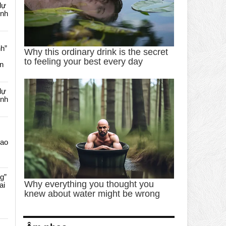
dự
ênh
nh”
an
dự
ênh
Cao
g”
ai