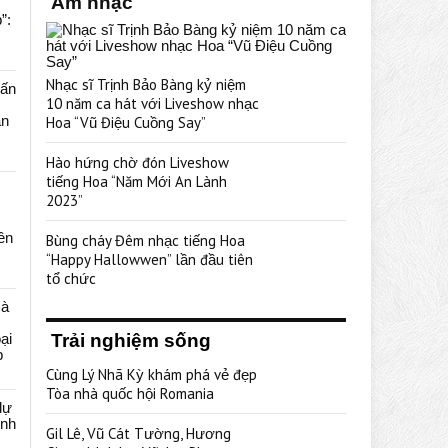
Âm nhạc
”:
Nhạc sĩ Trịnh Bảo Bàng kỷ niệm
uấn
10 năm ca hát với Liveshow nhạc
ạn
Hoa “Vũ Điệu Cuồng Say”
Hào hứng chờ đón Liveshow
tiếng Hoa “Năm Mới An Lành
2023”
rên
Bùng cháy Đêm nhạc tiếng Hoa
“Happy Hallowwen” lần đầu tiên
tổ chức
cà
ại
Trải nghiệm sống
p
Cùng Lý Nhã Kỳ khám phá vẻ đẹp
Tòa nhà quốc hội Romania
dự
ênh
Gil Lê, Vũ Cát Tường, Hương