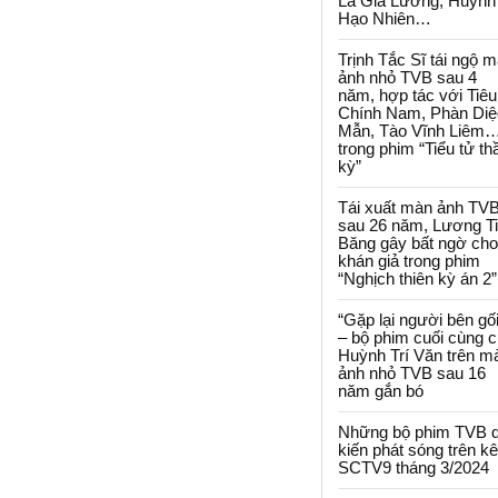
La Gia Lương, Huỳnh
Hạo Nhiên…
Trịnh Tắc Sĩ tái ngộ 
ảnh nhỏ TVB sau 4
năm, hợp tác với Tiêu
Chính Nam, Phàn Diệ
Mẫn, Tào Vĩnh Liêm
trong phim “Tiểu tử th
kỳ”
Tái xuất màn ảnh TV
sau 26 năm, Lương T
Băng gây bất ngờ cho
khán giả trong phim
“Nghịch thiên kỳ án 2”
“Gặp lại người bên gối
– bộ phim cuối cùng 
Huỳnh Trí Văn trên m
ảnh nhỏ TVB sau 16
năm gắn bó
Những bộ phim TVB 
kiến phát sóng trên k
SCTV9 tháng 3/2024