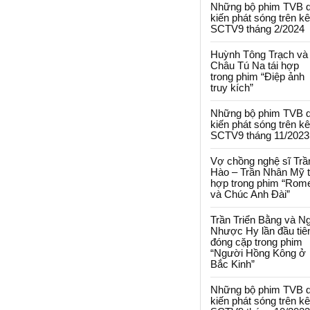
Những bộ phim TVB 
kiến phát sóng trên k
SCTV9 tháng 2/2024
Huỳnh Tông Trạch và
Châu Tú Na tái hợp
trong phim “Điệp ảnh
truy kích”
Những bộ phim TVB 
kiến phát sóng trên k
SCTV9 tháng 11/2023
Vợ chồng nghệ sĩ Trầ
Hào – Trần Nhân Mỹ t
hợp trong phim “Rom
và Chúc Anh Đài”
Trần Triển Bằng và N
Nhược Hy lần đầu tiê
đóng cặp trong phim
“Người Hồng Kông ở
Bắc Kinh”
Những bộ phim TVB 
kiến phát sóng trên k