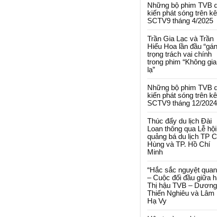
Những bộ phim TVB 
kiến phát sóng trên k
SCTV9 tháng 4/2025
Trần Gia Lạc và Trần
Hiểu Hoa lần đầu “gá
trọng trách vai chính
trong phim “Không gi
lạ”
Những bộ phim TVB 
kiến phát sóng trên k
SCTV9 tháng 12/2024
Thúc đẩy du lịch Đài
Loan thông qua Lễ hội
quảng bá du lịch TP 
Hùng và TP. Hồ Chí
Minh
“Hắc sắc nguyệt quan
– Cuộc đối đầu giữa h
Thị hậu TVB – Dương
Thiến Nghiêu và Lâm
Hạ Vy