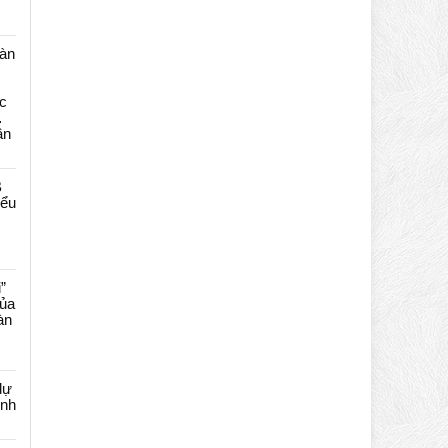
màn
c
…
ần
B
iểu
”
của
àn
dự
ênh