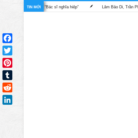
 trong phim “Bác sĩ nghĩa hiệp”
Lâm Bảo Di, Trần Pháp Dung tá
TIN MỚI
Facebook
Twitter
Pinterest
Tumblr
Reddit
LinkedIn