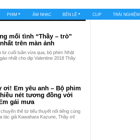
PHIM
ÂM NHẠC
BÊN LỀ
CLIP
TRẢI NGHIỆ
g mối tình “Thầy – trò”
nhất trên màn ảnh
 từ cuối tuần vừa qua, bộ phim Nhật
gào nhất cho dịp Valentine 2018 Thầy
y ơi! Em yêu anh – Bộ phim
hiều nét tương đồng với
Em gái mưa
huyển thể từ tiểu thuyết nổi tiếng cùng
ủa tác giả Kawahara Kazune, Thầy ơi!