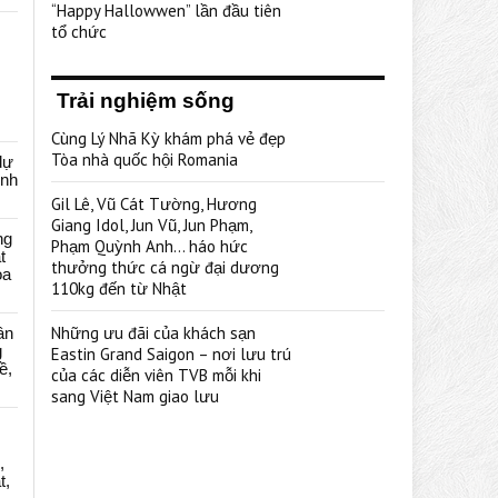
“Happy Hallowwen” lần đầu tiên
tổ chức
Trải nghiệm sống
Cùng Lý Nhã Kỳ khám phá vẻ đẹp
Tòa nhà quốc hội Romania
dự
ênh
Gil Lê, Vũ Cát Tường, Hương
Giang Idol, Jun Vũ, Jun Phạm,
ng
Phạm Quỳnh Anh… háo hức
t
thưởng thức cá ngừ đại dương
oa
110kg đến từ Nhật
Những ưu đãi của khách sạn
ân
g
Eastin Grand Saigon – nơi lưu trú
ề,
của các diễn viên TVB mỗi khi
sang Việt Nam giao lưu
,
t,