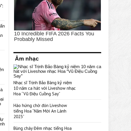
”:
uấn
ạn
Âm nhạc
rên
Nhạc sĩ Trịnh Bảo Bàng kỷ niệm
10 năm ca hát với Liveshow nhạc
cà
Hoa “Vũ Điệu Cuồng Say”
ại
p
Hào hứng chờ đón Liveshow
tiếng Hoa “Năm Mới An Lành
2023”
dự
ênh
Bùng cháy Đêm nhạc tiếng Hoa