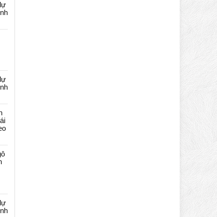
dự
ênh
dự
ênh
n
ái
eo
gô
n
dự
ênh