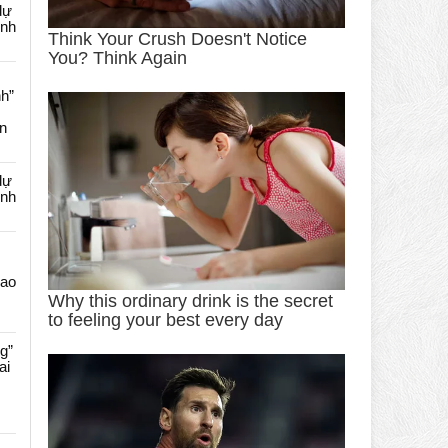
dự
ênh
nh”
an
dự
ênh
Cao
g”
ai