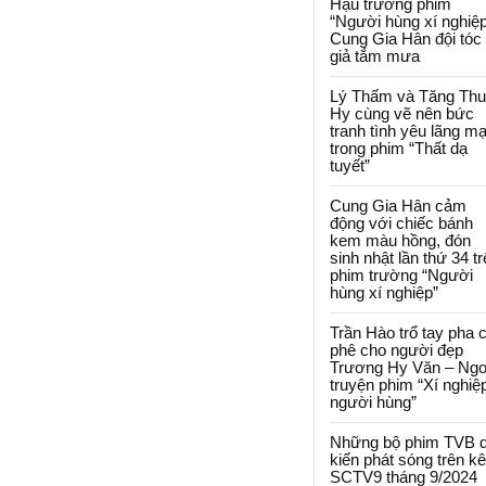
Hậu trường phim
“Người hùng xí nghiệp
Cung Gia Hân đội tóc
giả tắm mưa
Lý Thấm và Tăng Th
Hy cùng vẽ nên bức
tranh tình yêu lãng m
trong phim “Thất dạ
tuyết”
Cung Gia Hân cảm
động với chiếc bánh
kem màu hồng, đón
sinh nhật lần thứ 34 t
phim trường “Người
hùng xí nghiệp”
Trần Hào trổ tay pha 
phê cho người đẹp
Trương Hy Văn – Ngo
truyện phim “Xí nghiệ
người hùng”
Những bộ phim TVB 
kiến phát sóng trên k
SCTV9 tháng 9/2024