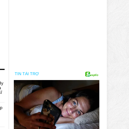
Hy
a
sĩ
áp