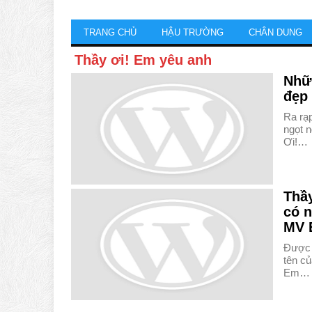
TRANG CHỦ
HẬU TRƯỜNG
CHÂN DUNG
Thầy ơi! Em yêu anh
Nhữn
đẹp 
Ra rạp
ngọt n
Ơi!…
Thầ
có n
MV 
Được c
tên c
Em…