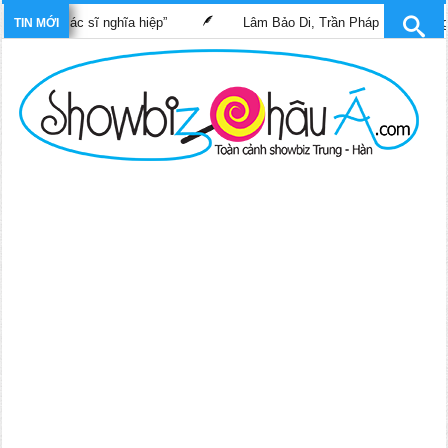
him “Bác sĩ nghĩa hiệp”
Lâm Bảo Di, Trần Pháp Dung tái ngộ mà
TIN MỚI