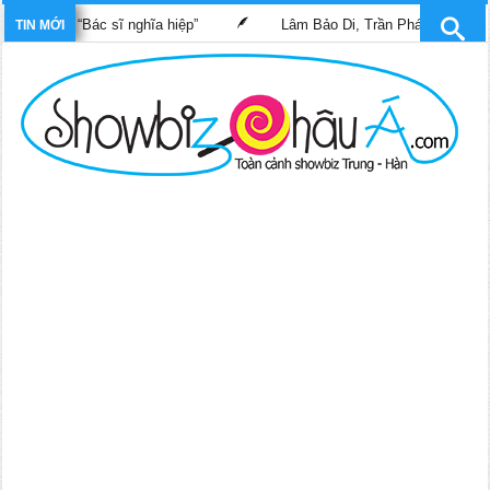
 phim “Bác sĩ nghĩa hiệp”
Lâm Bảo Di, Trần Pháp Dung tái ngộ 
TIN MỚI