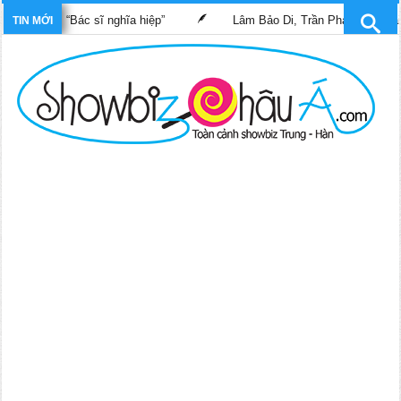
 phim “Bác sĩ nghĩa hiệp”
Lâm Bảo Di, Trần Pháp Dung tái ngộ 
TIN MỚI