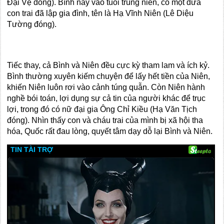
Đại Vệ đóng). Bình nay vào tuổi trung niên, có một đứa
con trai đã lập gia đình, tên là Hạ Vĩnh Niên (Lê Diệu
Tường đóng).
Tiếc thay, cả Bình và Niên đều cực kỳ tham lam và ích kỷ.
Bình thường xuyên kiếm chuyện để lấy hết tiền của Niên,
khiến Niên luôn rơi vào cảnh túng quẫn. Còn Niên hành
nghề bói toán, lợi dụng sự cả tin của người khác để trục
lợi, trong đó có nữ đại gia Ông Chỉ Kiều (Hạ Văn Tịch
đóng). Nhìn thấy con và cháu trai của mình bị xã hội tha
hóa, Quốc rất đau lòng, quyết tâm dạy dỗ lại Bình và Niên.