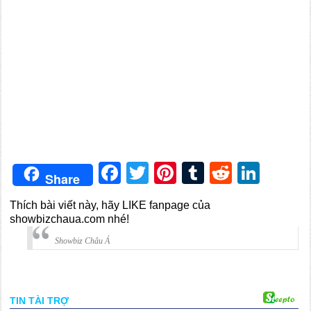
Facebook
Twitter
Pinterest
Tumblr
Reddit
Link
Share
Thích bài viết này, hãy LIKE fanpage của
showbizchaua.com nhé!
Showbiz Châu Á