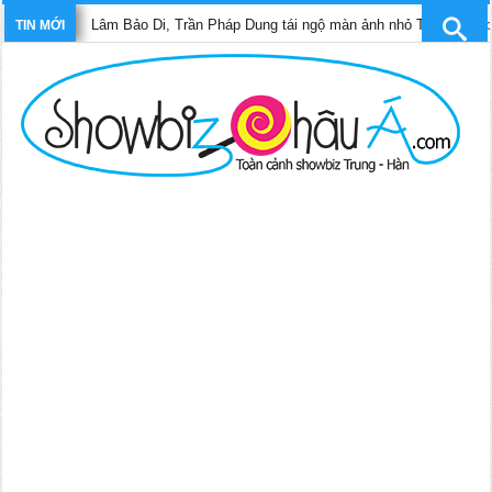
Lâm Bảo Di, Trần Pháp Dung tái ngộ màn ảnh nhỏ TVB trong phim “Trin
TIN MỚI