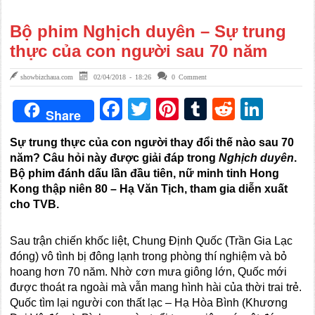
Bộ phim Nghịch duyên – Sự trung
thực của con người sau 70 năm
showbizchaua.com
02/04/2018 - 18:26
0 Comment
Facebook
Twitter
Pinterest
Tumblr
Reddit
Link
Share
Sự trung thực của con người thay đổi thế nào sau 70
năm? Câu hỏi này được giải đáp trong
Nghịch duyên
.
Bộ phim đánh dấu lần đầu tiên, nữ minh tinh Hong
Kong thập niên 80 – Hạ Văn Tịch, tham gia diễn xuất
cho TVB.
Sau trận chiến khốc liệt, Chung Định Quốc (Trần Gia Lạc
đóng) vô tình bị đông lạnh trong phòng thí nghiệm và bỏ
hoang hơn 70 năm. Nhờ cơn mưa giông lớn, Quốc mới
được thoát ra ngoài mà vẫn mang hình hài của thời trai trẻ.
Quốc tìm lại người con thất lạc – Hạ Hòa Bình (Khương