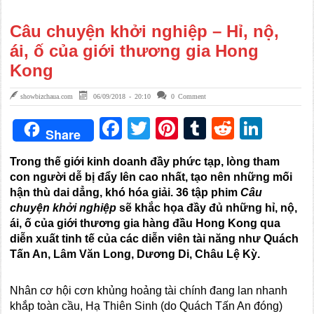
Câu chuyện khởi nghiệp – Hỉ, nộ,
ái, ố của giới thương gia Hong
Kong
showbizchaua.com
06/09/2018 - 20:10
0 Comment
Facebook
Twitter
Pinterest
Tumblr
Reddit
Link
Share
Trong thế giới kinh doanh đầy phức tạp, lòng tham
con người dễ bị đẩy lên cao nhất, tạo nên những mối
hận thù dai dẳng, khó hóa giải. 36 tập phim
Câu
chuyện khởi nghiệp
sẽ khắc họa đầy đủ những hỉ, nộ,
ái, ố của giới thương gia hàng đầu Hong Kong qua
diễn xuất tinh tế của các diễn viên tài năng như Quách
Tấn An, Lâm Văn Long, Dương Di, Châu Lệ Kỳ.
Nhân cơ hội cơn khủng hoảng tài chính đang lan nhanh
khắp toàn cầu, Hạ Thiên Sinh (do Quách Tấn An đóng)