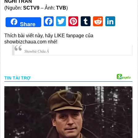
NGHI TRÂN
(Nguồn:
SCTV9
– Ảnh:
TVB
)
Facebook
Twitter
Pinterest
Tumblr
Reddit
Link
Share
Thích bài viết này, hãy LIKE fanpage của
showbizchaua.com nhé!
Showbiz Châu Á