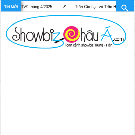
 SCTV9 tháng 4/2025
Trần Gia Lạc và Trần Hiểu Hoa lần đầu “gánh
TIN MỚI