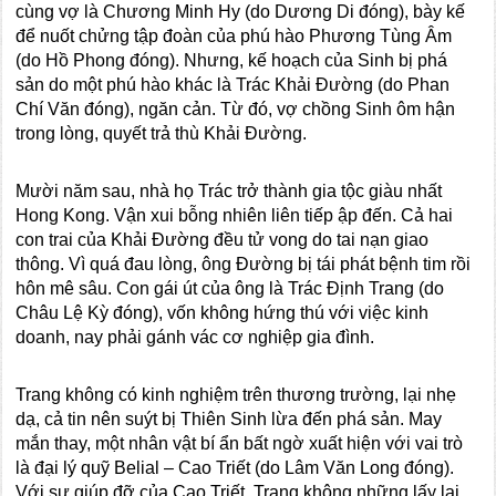
cùng vợ là Chương Minh Hy (do Dương Di đóng), bày kế
để nuốt chửng tập đoàn của phú hào Phương Tùng Âm
(do Hồ Phong đóng). Nhưng, kế hoạch của Sinh bị phá
sản do một phú hào khác là Trác Khải Đường (do Phan
Chí Văn đóng), ngăn cản. Từ đó, vợ chồng Sinh ôm hận
trong lòng, quyết trả thù Khải Đường.
Mười năm sau, nhà họ Trác trở thành gia tộc giàu nhất
Hong Kong. Vận xui bỗng nhiên liên tiếp ập đến. Cả hai
con trai của Khải Đường đều tử vong do tai nạn giao
thông. Vì quá đau lòng, ông Đường bị tái phát bệnh tim rồi
hôn mê sâu. Con gái út của ông là Trác Định Trang (do
Châu Lệ Kỳ đóng), vốn không hứng thú với việc kinh
doanh, nay phải gánh vác cơ nghiệp gia đình.
Trang không có kinh nghiệm trên thương trường, lại nhẹ
dạ, cả tin nên suýt bị Thiên Sinh lừa đến phá sản. May
mắn thay, một nhân vật bí ẩn bất ngờ xuất hiện với vai trò
là đại lý quỹ Belial – Cao Triết (do Lâm Văn Long đóng).
Với sự giúp đỡ của Cao Triết, Trang không những lấy lại