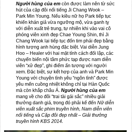
Người hùng của em
còn được làm nên từ sức
hút của cặp đôi nổi tiếng Ji Chang Wook –
Park Min Young. Nếu kiều nữ họ Park tiếp tục
khiến khán giả vừa ngưỡng mộ, vừa ganh tỵ
với diễn xuất trẻ trung, tự nhiên khi vào vai cô
phóng viên xinh đẹp Chae Young Shin, thì Ji
Chang Wook lại tiếp tục đốn tim phái đẹp bằng
hình tượng anh hùng đặc biệt. Vai diễn Jung
Hoo – Healer với hai mặt tính cách đối lập, các
chuyển biến nội tâm phức tạp được nam diễn
viên “xử đẹp”, ghi điểm ấn tượng với người
xem. Đặc biệt, sự kết hợp của anh và Park Min
Young với chuyện tình yêu “ngôn tình” được
yêu mến cuồng nhiệt không chỉ tại Hàn Quốc
mà còn khắp châu Á.
Người hùng của em
mang về cho đôi “trai tài gái sắc” nhiều giải
thưởng danh giá, trong đó phải kể đến
Nữ diễn
viên xuất sắc phim truyền hình, Nam diễn viên
nổi tiếng
và
Cặp đôi đẹp nhất – Giải thưởng
truyền hình KBS 2014.