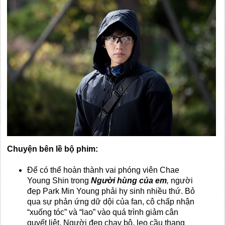
Chuyện bên lề bộ phim:
Để có thể hoàn thành vai phóng viên Chae
Young Shin trong
Người hùng của em
,
người
đẹp Park Min Young phải hy sinh nhiều thứ. Bỏ
qua sự phản ứng dữ dội của fan, cô chấp nhận
“xuống tóc” và “lao” vào quá trình giảm cân
quyết liệt. Người đẹp chạy bộ, leo cầu thang