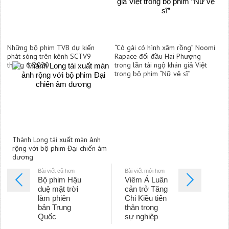
Những bộ phim TVB dự kiến
“Cô gái có hình xăm rồng” Noomi
phát sóng trên kênh SCTV9
Rapace đối đầu Hai Phượng
tháng 6/2020
trong lần tái ngộ khán giả Việt
trong bộ phim “Nữ vệ sĩ”
Thành Long tái xuất màn ảnh
rộng với bộ phim Đại chiến âm
dương
Bài viết cũ hơn
Bài viết mới hơn
Bộ phim Hậu
Viêm Á Luân
duệ mặt trời
cản trở Tăng
làm phiên
Chi Kiều tiến
bản Trung
thân trong
Quốc
sự nghiệp