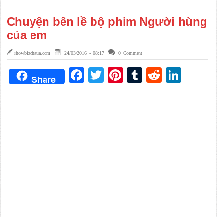
Chuyện bên lề bộ phim Người hùng
của em
showbizchaua.com
24/03/2016 - 08:17
0 Comment
Facebook
Twitter
Pinterest
Tumblr
Reddit
Link
Share