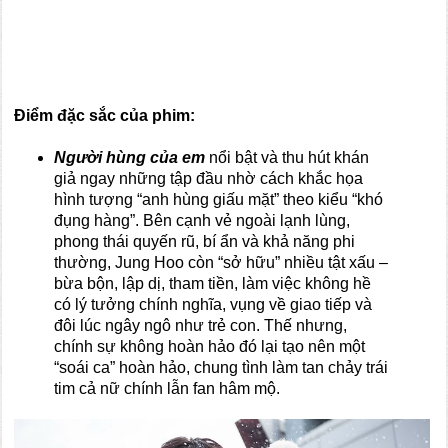
Điểm đặc sắc của phim:
Người hùng của em
nổi bật và thu hút khán
giả ngay những tập đầu nhờ cách khắc họa
hình tượng “anh hùng giấu mặt” theo kiểu “khó
đụng hàng”. Bên cạnh vẻ ngoài lạnh lùng,
phong thái quyến rũ, bí ẩn và khả năng phi
thường, Jung Hoo còn “sở hữu” nhiều tật xấu –
bừa bộn, lập dị, tham tiền, làm việc không hề
có lý tưởng chính nghĩa, vụng về giao tiếp và
đôi lúc ngây ngô như trẻ con. Thế nhưng,
chính sự không hoàn hảo đó lại tạo nên một
“soái ca” hoàn hảo, chung tình làm tan chảy trái
tim cả nữ chính lẫn fan hâm mộ.