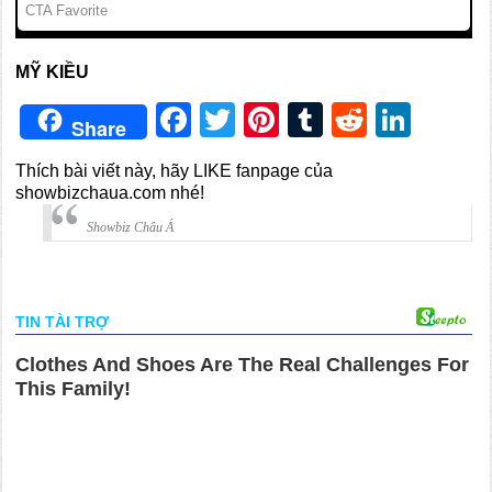
MỸ KIỀU
Facebook
Twitter
Pinterest
Tumblr
Reddit
Link
Share
Thích bài viết này, hãy LIKE fanpage của
showbizchaua.com nhé!
Showbiz Châu Á