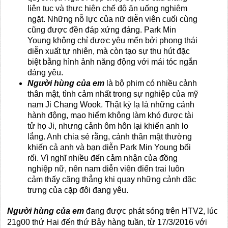
liên tục và thực hiện chế độ ăn uống nghiêm
ngặt. Những nỗ lực của nữ diễn viên cuối cùng
cũng được đền đáp xứng đáng. Park Min
Young không chỉ được yêu mến bởi phong thái
diễn xuất tự nhiên, mà còn tạo sự thu hút đặc
biệt bằng hình ảnh năng động với mái tóc ngắn
đáng yêu.
Người hùng của em
là bộ phim có nhiều cảnh
thân mật, tình cảm nhất trong sự nghiệp của mỹ
nam Ji Chang Wook. Thật kỳ lạ là những cảnh
hành động, mạo hiểm không làm khó được tài
tử họ Ji, nhưng cảnh ôm hôn lại khiến anh lo
lắng. Anh chia sẻ rằng, cảnh thân mật thường
khiến cả anh và bạn diễn Park Min Young bối
rối. Vì nghĩ nhiều đến cảm nhận của đồng
nghiệp nữ, nên nam diễn viên điển trai luôn
cảm thấy căng thẳng khi quay những cảnh đặc
trưng của cặp đôi đang yêu.
Người hùng của em
đang được phát sóng trên HTV2, lúc
21g00 thứ Hai đến thứ Bảy hàng tuần, từ 17/3/2016 với