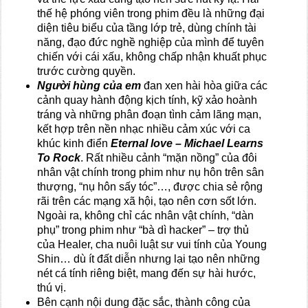
thế hệ phóng viên trong phim đều là những đại
diện tiêu biểu của tầng lớp trẻ, dùng chính tài
năng, đạo đức nghề nghiệp của mình để tuyên
chiến với cái xấu, không chấp nhận khuất phục
trước cường quyền.
Người hùng của em
đan xen hài hòa giữa các
cảnh quay hành động kịch tính, kỹ xảo hoành
tráng và những phân đoạn tình cảm lãng mạn,
kết hợp trên nền nhạc nhiều cảm xúc với ca
khúc kinh điển
Eternal love – Michael Learns
To Rock
. Rất nhiều cảnh “mặn nồng” của đôi
nhân vật chính trong phim như nụ hôn trên sân
thượng, “nụ hôn sấy tóc”…, được chia sẻ rộng
rãi trên các mạng xã hội, tạo nên cơn sốt lớn.
Ngoài ra, không chỉ các nhân vật chính, “dàn
phụ” trong phim như “bà dì hacker” – trợ thủ
của Healer, cha nuôi luật sư vui tính của Young
Shin… dù ít đất diễn nhưng lại tạo nên những
nét cá tính riêng biệt, mang đến sự hài hước,
thú vị.
Bên cạnh nội dung đặc sắc, thành công của