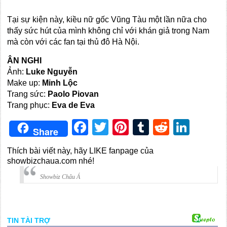
Tại sự kiện này, kiều nữ gốc Vũng Tàu một lần nữa cho
thấy sức hút của mình không chỉ với khán giả trong Nam
mà còn với các fan tại thủ đô Hà Nội.
ÂN NGHI
Ảnh:
Luke Nguyễn
Make up:
Minh Lộc
Trang sức:
Paolo Piovan
Trang phục:
Eva de Eva
Facebook
Twitter
Pinterest
Tumblr
Reddit
Link
Share
Thích bài viết này, hãy LIKE fanpage của
showbizchaua.com nhé!
Showbiz Châu Á