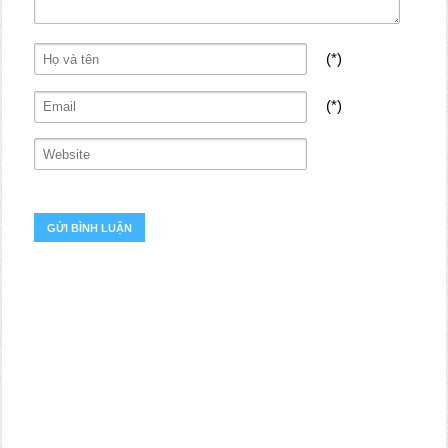
(*)
(*)