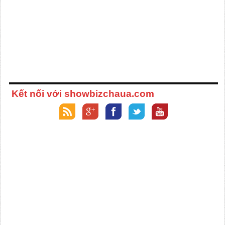
Kết nối với showbizchaua.com