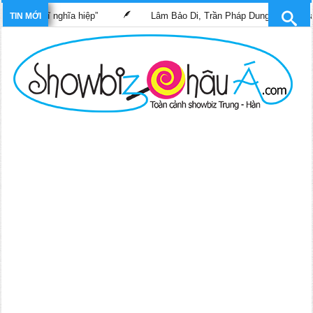
 sĩ nghĩa hiệp”
Lâm Bảo Di, Trần Pháp Dung tái ngộ màn ảnh nh
TIN MỚI