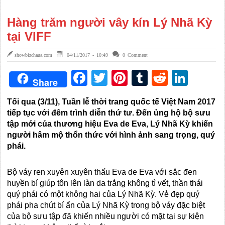
Hàng trăm người vây kín Lý Nhã Kỳ
tại VIFF
showbizchaua.com
04/11/2017 - 10:49
0 Comment
Facebook
Twitter
Pinterest
Tumblr
Reddit
Link
Share
Tối qua (3/11), Tuần lễ thời trang quốc tế Việt Nam 2017
tiếp tục với đêm trình diễn thứ tư.
Đến ủng hộ bộ sưu
tập mới của thương hiệu Eva de Eva, Lý Nhã Kỳ khiến
người hâm mộ thổn thức với hình ảnh sang trọng, quý
phái.
Bộ váy ren xuyên xuyên thấu Eva de Eva với sắc đen
huyền bí giúp tôn lên làn da trắng không tì vết, thần thái
quý phái có một không hai của Lý Nhã Kỳ. Vẻ đẹp quý
phái pha chút bí ẩn của Lý Nhã Kỳ trong bộ váy đặc biệt
của bộ sưu tập đã khiến nhiều người có mặt tại sự kiện