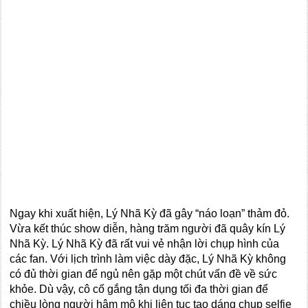
Ngay khi xuất hiện, Lý Nhã Kỳ đã gây “náo loạn” thảm đỏ.
Vừa kết thúc show diễn, hàng trăm người đã quây kín Lý
Nhã Kỳ. Lý Nhã Kỳ đã rất vui vẻ nhận lời chụp hình của
các fan. Với lịch trình làm việc dày đặc, Lý Nhã Kỳ không
có đủ thời gian để ngủ nên gặp một chút vấn đề về sức
khỏe. Dù vậy, cô cố gắng tận dụng tối đa thời gian để
chiều lòng người hâm mộ khi liên tục tạo dáng chụp selfie