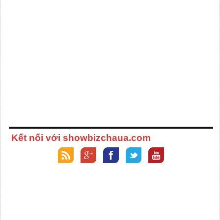
Kết nối với showbizchaua.com