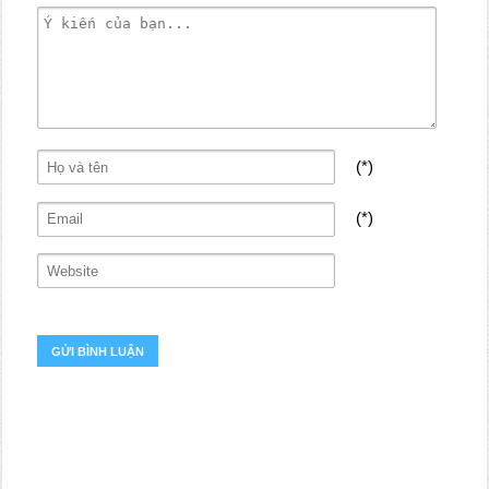
(*)
(*)