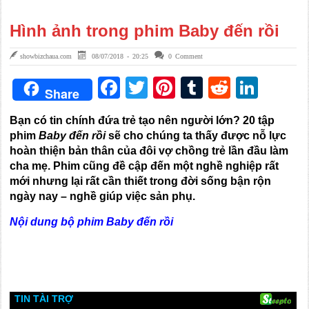
Hình ảnh trong phim Baby đến rồi
showbizchaua.com
08/07/2018 - 20:25
0 Comment
Facebook
Twitter
Pinterest
Tumblr
Reddit
Link
Share
Bạn có tin chính đứa trẻ tạo nên người lớn? 20 tập
phim
Baby đến rồi
sẽ cho chúng ta thấy được nỗ lực
hoàn thiện bản thân của đôi vợ chồng trẻ lần đầu làm
cha mẹ. Phim cũng đề cập đến một nghề nghiệp rất
mới nhưng lại rất cần thiết trong đời sống bận rộn
ngày nay – nghề giúp việc sản phụ.
Nội dung bộ phim Baby đến rồi