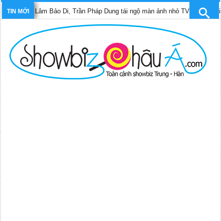
o Di, Trần Pháp Dung tái ngộ màn ảnh nhỏ TVB trong phim “Trinh sát hình s
TIN MỚI