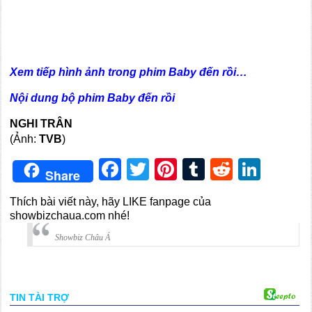
Xem tiếp hình ảnh trong phim Baby đến rồi…
Nội dung bộ phim Baby đến rồi
NGHI TRÂN
(Ảnh:
TVB
)
Facebook
Twitter
Pinterest
Tumblr
Reddit
Link
Share
Thích bài viết này, hãy LIKE fanpage của
showbizchaua.com nhé!
Showbiz Châu Á