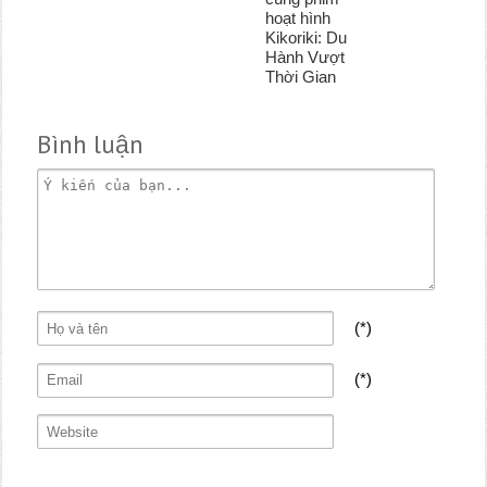
hoạt hình
Kikoriki: Du
Hành Vượt
Thời Gian
Bình luận
(*)
(*)