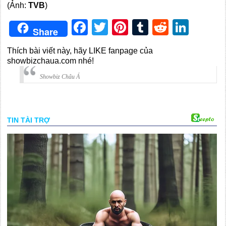
(Ảnh:
TVB
)
Facebook
Twitter
Pinterest
Tumblr
Reddit
Link
Share
Thích bài viết này, hãy LIKE fanpage của
showbizchaua.com nhé!
Showbiz Châu Á