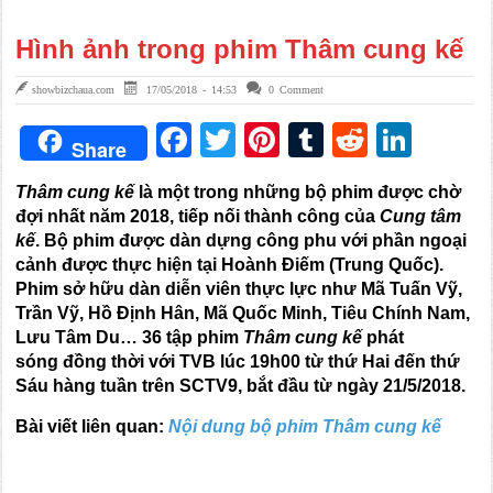
Hình ảnh trong phim Thâm cung kế
showbizchaua.com
17/05/2018 - 14:53
0 Comment
Facebook
Twitter
Pinterest
Tumblr
Reddit
Link
Share
Thâm cung kế
là một trong những bộ phim được chờ
đợi nhất năm 2018, tiếp nối thành công của
Cung tâm
kế
. Bộ phim được dàn dựng công phu với phần ngoại
cảnh được thực hiện tại Hoành Điếm (Trung Quốc).
Phim sở hữu dàn diễn viên thực lực như Mã Tuấn Vỹ,
Trần Vỹ, Hồ Định Hân, Mã Quốc Minh, Tiêu Chính Nam,
Lưu Tâm Du… 36 tập phim
Thâm cung kế
phát
sóng đồng thời với TVB lúc 19h00 từ thứ Hai đến thứ
Sáu hàng tuần trên SCTV9, bắt đầu từ ngày 21/5/2018.
Bài viết liên quan:
Nội dung bộ phim Thâm cung kế