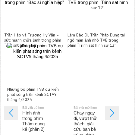
Trần Hào và Trương Hy Văn –
Lâm Bảo Di, Trần Pháp Dung tái
sức mạnh chữa lành trong phim
ngộ màn ảnh nhỏ TVB trong
“Bác sĩ nghĩa hiệp”
phim “Trinh sát hình sự 12”
Những bộ phim TVB dự kiến
phát sóng trên kênh SCTV9
tháng 4/2025
Bài viết cũ hơn
Bài viết mới hơn
Hình ảnh
Chạy ngay
trong phim
đi, vượt thử
Thâm cung
thách, giải
kế (phần 2)
cứu bạn bè
cùng phim