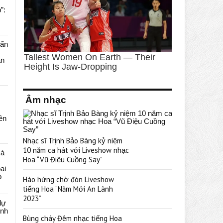
”:
uấn
ạn
Âm nhạc
rên
Nhạc sĩ Trịnh Bảo Bàng kỷ niệm
10 năm ca hát với Liveshow nhạc
cà
Hoa “Vũ Điệu Cuồng Say”
ại
p
Hào hứng chờ đón Liveshow
tiếng Hoa “Năm Mới An Lành
2023”
dự
ênh
Bùng cháy Đêm nhạc tiếng Hoa