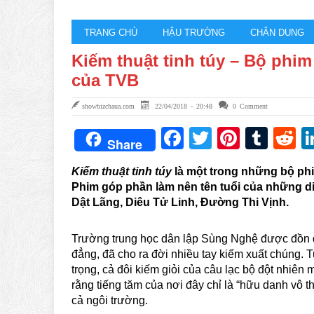
TRANG CHỦ
HẬU TRƯỜNG
CHÂN DUNG
Kiếm thuật tinh túy – Bộ phi
của TVB
showbizchaua.com
22/04/2018 - 20:48
0 Comment
Facebook
Twitter
Pintere
Tum
R
Share
Kiếm thuật tinh túy
là một trong những bộ ph
Phim góp phần làm nên tên tuổi của những di
Dật Lãng, Diêu Tử Linh, Đường Thi Vịnh.
Trường trung học dân lập Sùng Nghệ được đồn đạ
đẳng, đã cho ra đời nhiều tay kiếm xuất chúng. 
trọng, cả đôi kiếm giỏi của câu lạc bộ đột nhiên 
rằng tiếng tăm của nơi đây chỉ là “hữu danh vô t
cả ngôi trường.