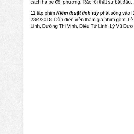
cách hạ bệ đối phương. Rắc rối thật sự bắt đầu
11 tập phim
Kiếm thuật tinh túy
phát sóng vào l
23/4/2018. Dàn diễn viên tham gia phim gồm: L
Linh, Đường Thi Vịnh, Diêu Tử Linh, Lý Vũ D