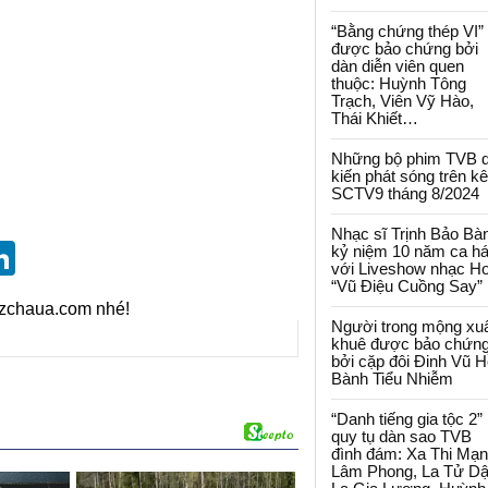
“Bằng chứng thép VI”
được bảo chứng bởi
dàn diễn viên quen
thuộc: Huỳnh Tông
Trạch, Viên Vỹ Hào,
Thái Khiết…
Những bộ phim TVB 
kiến phát sóng trên k
SCTV9 tháng 8/2024
Nhạc sĩ Trịnh Bảo Bà
st
blr
eddit
LinkedIn
kỷ niệm 10 năm ca há
với Liveshow nhạc H
“Vũ Điệu Cuồng Say”
izchaua.com nhé!
Người trong mộng xu
khuê được bảo chứn
bởi cặp đôi Đinh Vũ H
Bành Tiểu Nhiễm
“Danh tiếng gia tộc 2”
quy tụ dàn sao TVB
đình đám: Xa Thi Mạn
Lâm Phong, La Tử Dậ