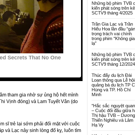
Những bộ phim TVB 
kiến phát sóng trên k
SCTV9 tháng 4/2025
Trần Gia Lạc và Trần
Hiểu Hoa lần đầu “gá
trọng trách vai chính
trong phim “Không gi
lạ”
Những bộ phim TVB 
kiến phát sóng trên k
SCTV9 tháng 12/2024
Thúc đẩy du lịch Đài
Loan thông qua Lễ hội
quảng bá du lịch TP 
Hùng và TP. Hồ Chí
Minh
 tâm tham gia nhờ sự ủng hộ hết mình
Thi Vịnh đóng) và Lam Tuyết Vân (do
“Hắc sắc nguyệt quan
– Cuộc đối đầu giữa h
Thị hậu TVB – Dương
Thiến Nghiêu và Lâm
 sĩ trẻ lại sớm phải đối mặt với cuộc
Hạ Vy
p và Lạc nảy sinh lòng đố kỵ, luôn tìm