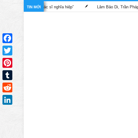
ong phim “Bác sĩ nghĩa hiệp”
Lâm Bảo Di, Trần Pháp Dung tái n
TIN MỚI
Facebook
Twitter
Pinterest
Tumblr
Reddit
LinkedIn