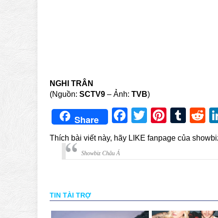
NGHI TRÂN
(Nguồn:
SCTV9
– Ảnh:
TVB
)
Facebook
Twitter
Pintere
Tum
R
Share
Thích bài viết này, hãy LIKE fanpage của showb
Showbiz Châu Á