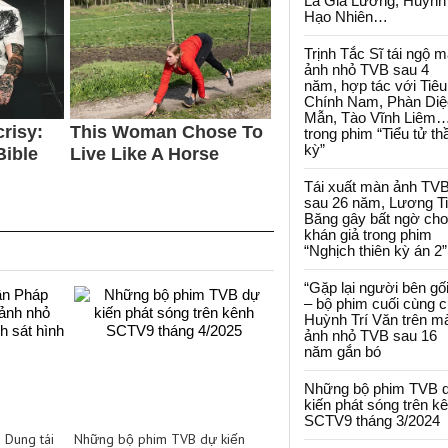
La Gia Lương, Huỳnh
Hạo Nhiên…
Trịnh Tắc Sĩ tái ngộ 
ảnh nhỏ TVB sau 4
năm, hợp tác với Tiêu
Chính Nam, Phàn Diệ
Mẫn, Tào Vĩnh Liêm
trong phim “Tiểu tử th
kỳ”
Tái xuất màn ảnh TV
sau 26 năm, Lương T
Băng gây bất ngờ cho
khán giả trong phim
“Nghịch thiên kỳ án 2”
“Gặp lại người bên gối
– bộ phim cuối cùng 
Huỳnh Trí Văn trên m
ảnh nhỏ TVB sau 16
năm gắn bó
Những bộ phim TVB 
kiến phát sóng trên k
SCTV9 tháng 3/2024
 Dung tái
Những bộ phim TVB dự kiến