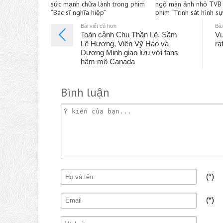
sức mạnh chữa lành trong phim
ngộ màn ảnh nhỏ TVB 
“Bác sĩ nghĩa hiệp”
phim “Trinh sát hình s
Bài viết cũ hơn
Bài
Toàn cảnh Chu Thần Lệ, Sầm
Vư
Lệ Hương, Viên Vỹ Hào và
ra
Dương Minh giao lưu với fans
hâm mộ Canada
Bình luận
(*)
(*)