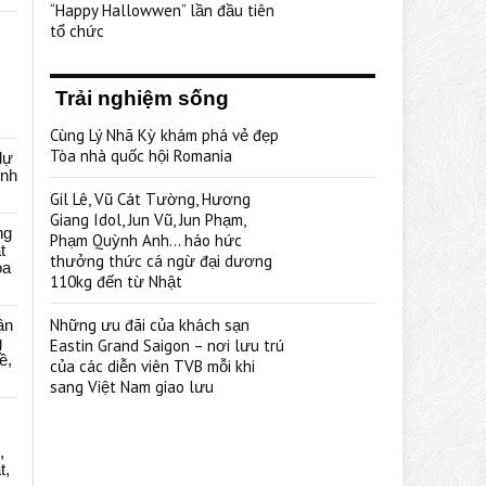
“Happy Hallowwen” lần đầu tiên
tổ chức
Trải nghiệm sống
Cùng Lý Nhã Kỳ khám phá vẻ đẹp
Tòa nhà quốc hội Romania
dự
ênh
Gil Lê, Vũ Cát Tường, Hương
Giang Idol, Jun Vũ, Jun Phạm,
ng
Phạm Quỳnh Anh… háo hức
t
thưởng thức cá ngừ đại dương
oa
110kg đến từ Nhật
Những ưu đãi của khách sạn
ân
g
Eastin Grand Saigon – nơi lưu trú
ề,
của các diễn viên TVB mỗi khi
sang Việt Nam giao lưu
,
t,