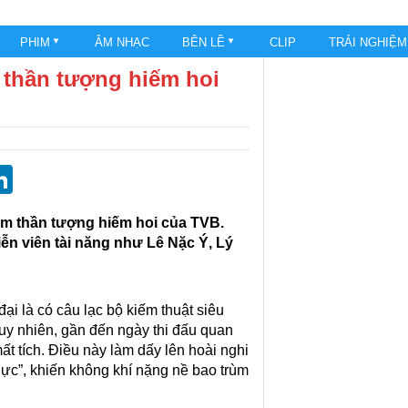
PHIM
ÂM NHẠC
BÊN LỀ
CLIP
TRẢI NGHIỆ
m thần tượng hiếm hoi
st
blr
eddit
LinkedIn
im thần tượng hiếm hoi của TVB.
ễn viên tài năng như Lê Nặc Ý, Lý
i là có câu lạc bộ kiếm thuật siêu
Tuy nhiên, gần đến ngày thi đấu quan
mất tích. Điều này làm dấy lên hoài nghi
hực”, khiến không khí nặng nề bao trùm