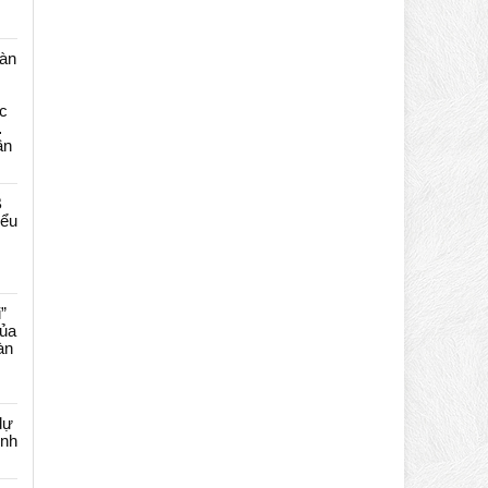
màn
c
…
ần
B
iểu
”
của
àn
dự
ênh