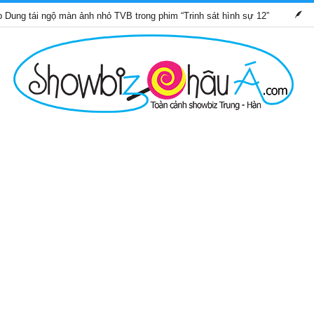
gộ màn ảnh nhỏ TVB trong phim “Trinh sát hình sự 12”
Những bộ