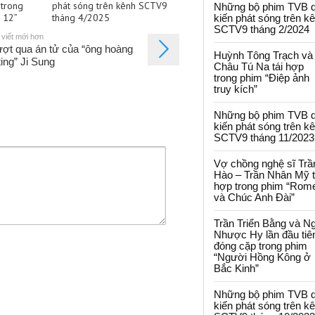
trong
phát sóng trên kênh SCTV9
Những bộ phim TVB 
ự 12”
tháng 4/2025
kiến phát sóng trên k
SCTV9 tháng 2/2024
 viết mới hơn
ợt qua án tử của “ông hoàng
Huỳnh Tông Trạch và
ting” Ji Sung
Châu Tú Na tái hợp
trong phim “Điệp ảnh
truy kích”
Những bộ phim TVB 
kiến phát sóng trên k
SCTV9 tháng 11/2023
Vợ chồng nghệ sĩ Trầ
Hào – Trần Nhân Mỹ t
hợp trong phim “Rom
và Chúc Anh Đài”
Trần Triển Bằng và N
Nhược Hy lần đầu tiê
đóng cặp trong phim
“Người Hồng Kông ở
Bắc Kinh”
Những bộ phim TVB 
kiến phát sóng trên k