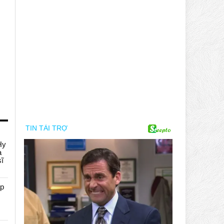
Hy
a
sĩ
áp