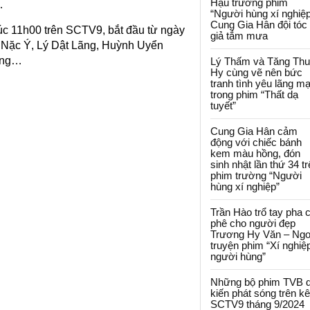
Hậu trường phim
…
“Người hùng xí nghiệp
Cung Gia Hân đội tóc
úc 11h00 trên SCTV9, bắt đầu từ ngày
giả tắm mưa
ê Nặc Ý, Lý Dật Lãng, Huỳnh Uyển
ương…
Lý Thấm và Tăng Th
Hy cùng vẽ nên bức
tranh tình yêu lãng m
trong phim “Thất dạ
tuyết”
Cung Gia Hân cảm
động với chiếc bánh
kem màu hồng, đón
sinh nhật lần thứ 34 t
phim trường “Người
hùng xí nghiệp”
Trần Hào trổ tay pha 
phê cho người đẹp
Trương Hy Văn – Ngo
truyện phim “Xí nghiệ
người hùng”
Những bộ phim TVB 
kiến phát sóng trên k
SCTV9 tháng 9/2024