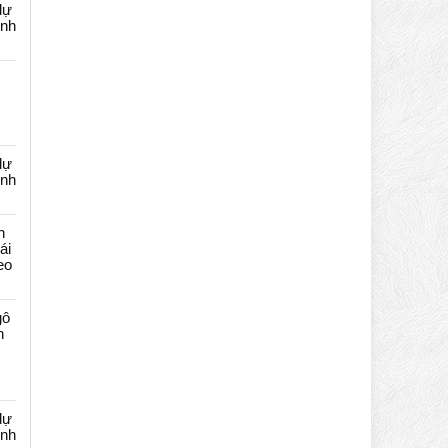
dự
ênh
dự
ênh
n
ái
eo
gô
n
dự
ênh