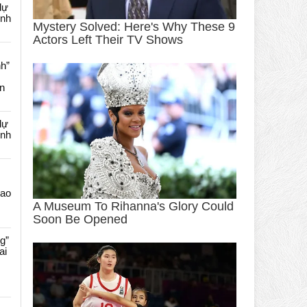
dự
ênh
nh”
an
dự
ênh
Cao
g”
ai