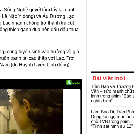
a Sùng Nghệ quyết tâm lấy lại danh
do Lê Nặc Ý đóng) và Âu Dương Lạc
 Lạc nhanh chóng trở thành trụ cột
hông thích ganh đua nên đấu đâu thua
) cũng tuyển sinh vào trường và gia
uốn tranh tài cao thấp với Lạc. Trớ
a Nam (do Huỳnh Uyển Linh đóng) –
Bài viết mới
Trần Hào và Trương 
Văn – sức mạnh chữ
lành trong phim “Bác 
nghĩa hiệp”
Lâm Bảo Di, Trần Ph
Dung tái ngộ màn ảnh
nhỏ TVB trong phim
“Trinh sát hình sự 12”