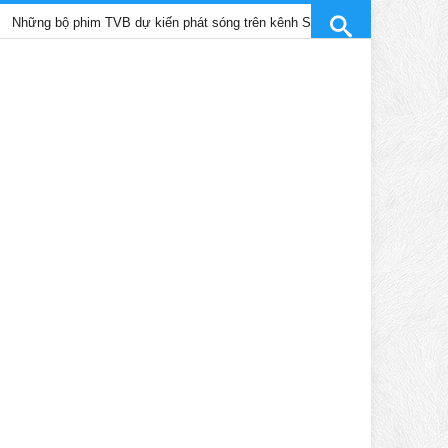
 phim TVB dự kiến phát sóng trên kênh SCTV9 tháng 4/2025
Tr