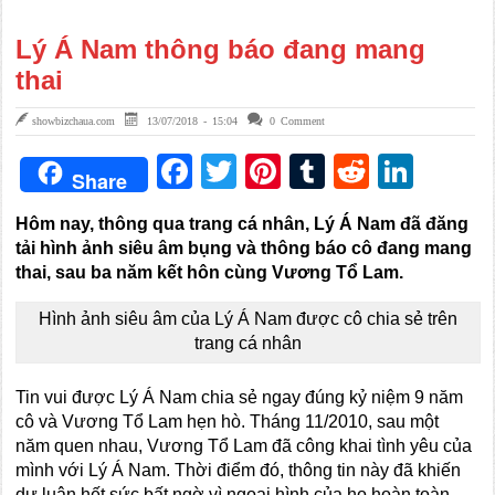
Lý Á Nam thông báo đang mang
thai
showbizchaua.com
13/07/2018 - 15:04
0 Comment
Facebook
Twitter
Pinterest
Tumblr
Reddit
Link
Share
Hôm nay, thông qua trang cá nhân, Lý Á Nam đã đăng
tải hình ảnh siêu âm bụng và thông báo cô đang mang
thai, sau ba năm kết hôn cùng Vương Tổ Lam.
Hình ảnh siêu âm của Lý Á Nam được cô chia sẻ trên
trang cá nhân
Tin vui được Lý Á Nam chia sẻ ngay đúng kỷ niệm 9 năm
cô và Vương Tổ Lam hẹn hò. Tháng 11/2010, sau một
năm quen nhau, Vương Tổ Lam đã công khai tình yêu của
mình với Lý Á Nam. Thời điểm đó, thông tin này đã khiến
dư luận hết sức bất ngờ vì ngoại hình của họ hoàn toàn