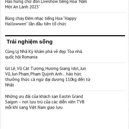
Hào hứng chờ đón Liveshow tiếng Hoa “Năm
Mới An Lành 2023”
Bùng cháy Đêm nhạc tiếng Hoa “Happy
Hallowwen” lần đầu tiên tổ chức
Trải nghiệm sống
Cùng Lý Nhã Kỳ khám phá vẻ đẹp Tòa nhà
quốc hội Romania
Gil Lê, Vũ Cát Tường, Hương Giang Idol, Jun
Vũ, Jun Phạm, Phạm Quỳnh Anh… háo hức
thưởng thức cá ngừ đại dương 110kg đến từ
Nhật
Những ưu đãi của khách sạn Eastin Grand
Saigon – nơi lưu trú của các diễn viên TVB
mỗi khi sang Việt Nam giao lưu