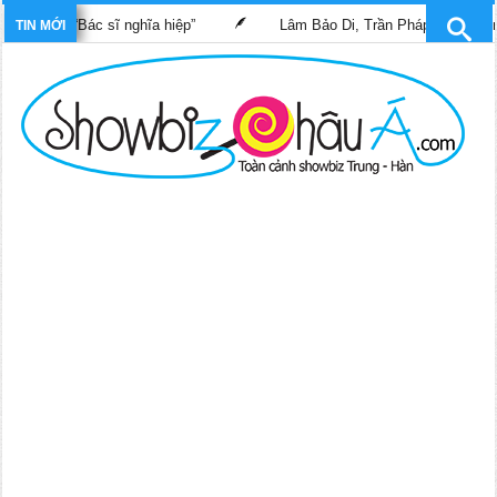
m “Bác sĩ nghĩa hiệp”
Lâm Bảo Di, Trần Pháp Dung tái ngộ màn 
TIN MỚI