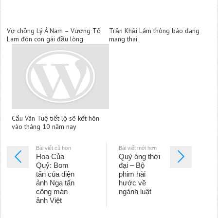
Vợ chồng Lý Á Nam – Vương Tổ
Trần Khải Lâm thông báo đang
Lam đón con gái đầu lòng
mang thai
Cẩu Vân Tuệ tiết lộ sẽ kết hôn
vào tháng 10 năm nay
Bài viết cũ hơn
Bài viết mới hơn
Hoa Của
Quý ông thời
Quỷ: Bom
đại – Bộ
tấn của điện
phim hài
ảnh Nga tấn
hước về
công màn
ngành luật
ảnh Việt