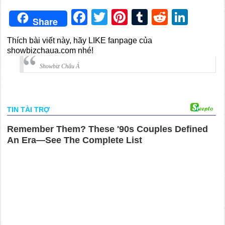
Facebook
Twitter
Pinterest
Tumblr
Reddit
Link
Share
Thích bài viết này, hãy LIKE fanpage của
showbizchaua.com nhé!
Showbiz Châu Á