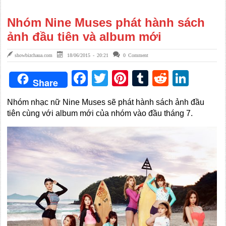
Nhóm Nine Muses phát hành sách
ảnh đầu tiên và album mới
showbizchaua.com
18/06/2015 - 20:21
0 Comment
Facebook
Twitter
Pinterest
Tumblr
Reddit
Link
Share
Nhóm nhạc nữ Nine Muses sẽ phát hành sách ảnh đầu
tiên cùng với album mới của nhóm vào đầu tháng 7.