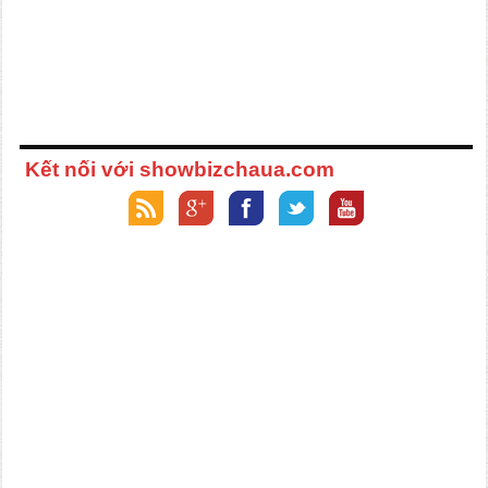
Kết nối với showbizchaua.com