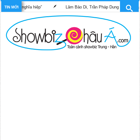
sĩ nghĩa hiệp”
Lâm Bảo Di, Trần Pháp Dung tái ngộ màn ảnh nhỏ 
TIN MỚI