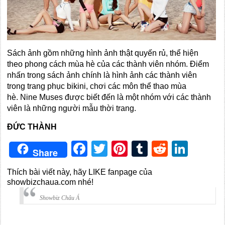
Sách ảnh gồm những hình ảnh thật quyến rủ, thể hiện
theo phong cách mùa hè của các thành viên nhóm. Điểm
nhấn trong sách ảnh chính là hình ảnh các thành viên
trong trang phục bikini, chơi các môn thể thao mùa
hè. Nine Muses được biết đến là một nhóm với các thành
viên là những người mẫu thời trang.
ĐỨC THÀNH
Facebook
Twitter
Pinterest
Tumblr
Reddit
Link
Share
Thích bài viết này, hãy LIKE fanpage của
showbizchaua.com nhé!
Showbiz Châu Á