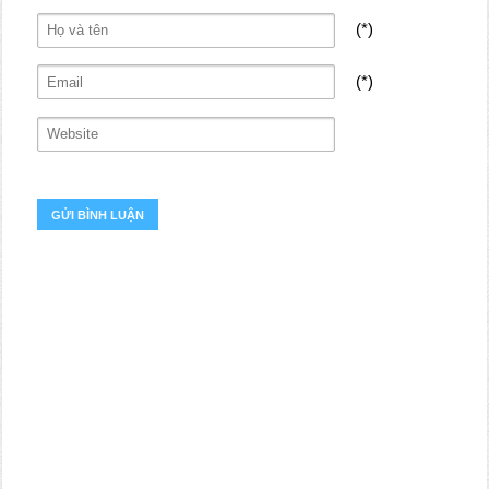
(*)
(*)