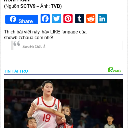
(Nguồn
SCTV9
– Ảnh:
TVB
)
Facebook
Twitter
Pinterest
Tumblr
Reddit
Link
Share
Thích bài viết này, hãy LIKE fanpage của
showbizchaua.com nhé!
Showbiz Châu Á