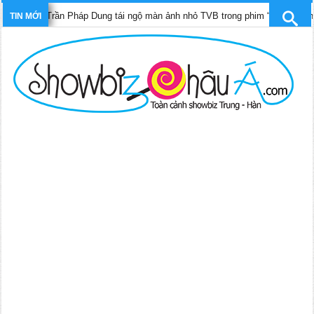
i, Trần Pháp Dung tái ngộ màn ảnh nhỏ TVB trong phim “Trinh sát hình sự 1
TIN MỚI