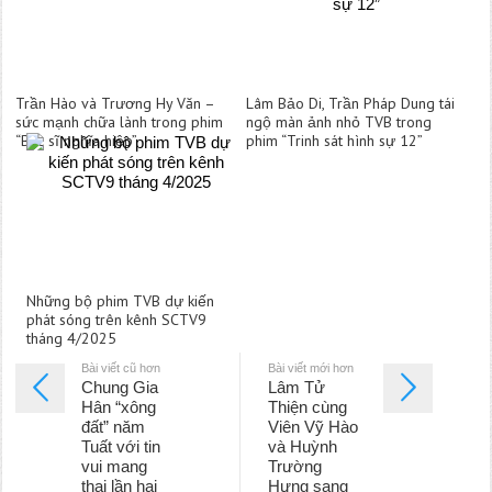
Trần Hào và Trương Hy Văn –
Lâm Bảo Di, Trần Pháp Dung tái
sức mạnh chữa lành trong phim
ngộ màn ảnh nhỏ TVB trong
“Bác sĩ nghĩa hiệp”
phim “Trinh sát hình sự 12”
Những bộ phim TVB dự kiến
phát sóng trên kênh SCTV9
tháng 4/2025
Bài viết cũ hơn
Bài viết mới hơn
Chung Gia
Lâm Tử
Hân “xông
Thiện cùng
đất” năm
Viên Vỹ Hào
Tuất với tin
và Huỳnh
vui mang
Trường
thai lần hai
Hưng sang