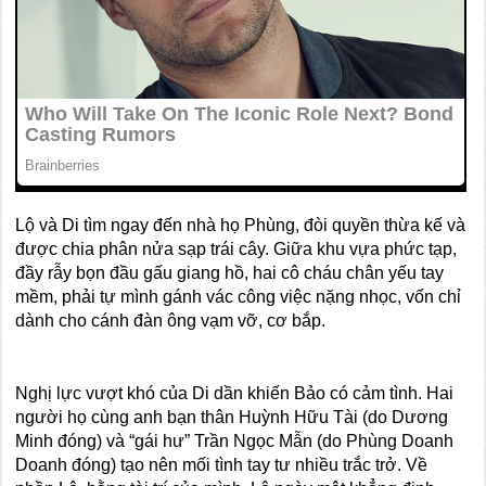
Lộ và Di tìm ngay đến nhà họ Phùng, đòi quyền thừa kế và
được chia phân nửa sạp trái cây. Giữa khu vựa phức tạp,
đầy rẫy bọn đầu gấu giang hồ, hai cô cháu chân yếu tay
mềm, phải tự mình gánh vác công việc nặng nhọc, vốn chỉ
dành cho cánh đàn ông vạm vỡ, cơ bắp.
Nghị lực vượt khó của Di dần khiến Bảo có cảm tình. Hai
người họ cùng anh bạn thân Huỳnh Hữu Tài (do Dương
Minh đóng) và “gái hư” Trần Ngọc Mẫn (do Phùng Doanh
Doanh đóng) tạo nên mối tình tay tư nhiều trắc trở. Về