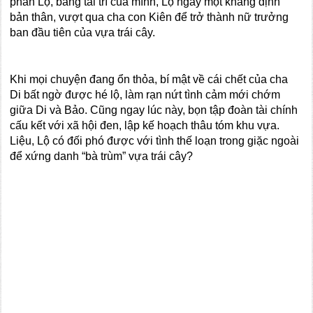
phần Lộ, bằng tài trí của mình, Lộ ngày một khẳng định
bản thân, vượt qua cha con Kiên để trở thành nữ trưởng
ban đầu tiên của vựa trái cây.
Khi mọi chuyện đang ổn thỏa, bí mật về cái chết của cha
Di bất ngờ được hé lộ, làm rạn nứt tình cảm mới chớm
giữa Di và Bảo. Cũng ngay lúc này, bọn tập đoàn tài chính
cấu kết với xã hội đen, lập kế hoạch thâu tóm khu vựa.
Liệu, Lộ có đối phó được với tình thế loạn trong giặc ngoài
để xứng danh “bà trùm” vựa trái cây?