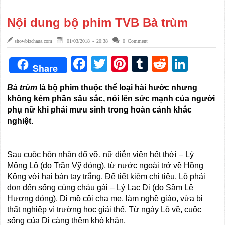
Nội dung bộ phim TVB Bà trùm
showbizchaua.com
01/03/2018 - 20:38
0 Comment
Facebook
Twitter
Pinterest
Tumblr
Reddit
Link
Share
Bà trùm
là bộ phim thuộc thể loại hài hước nhưng
không kém phần sâu sắc, nói lên sức mạnh của người
phụ nữ khi phải mưu sinh trong hoàn cảnh khắc
nghiệt.
Sau cuộc hôn nhân đổ vỡ, nữ diễn viên hết thời – Lý
Mộng Lộ (do Trần Vỹ đóng), từ nước ngoài trở về Hồng
Kông với hai bàn tay trắng. Để tiết kiệm chi tiêu, Lộ phải
dọn đến sống cùng cháu gái – Lý Lạc Di (do Sầm Lệ
Hương đóng). Di mồ côi cha mẹ, làm nghề giáo, vừa bị
thất nghiệp vì trường học giải thể. Từ ngày Lộ về, cuộc
sống của Di càng thêm khó khăn.