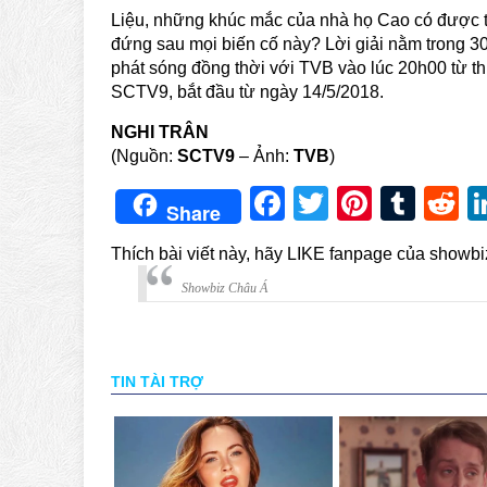
Liệu, những khúc mắc của nhà họ Cao có được t
đứng sau mọi biến cố này? Lời giải nằm trong 3
phát sóng đồng thời với TVB vào lúc 20h00 từ t
SCTV9, bắt đầu từ ngày 14/5/2018.
NGHI TRÂN
(Nguồn:
SCTV9
– Ảnh:
TVB
)
Facebook
Twitter
Pintere
Tum
R
Share
Thích bài viết này, hãy LIKE fanpage của showb
Showbiz Châu Á