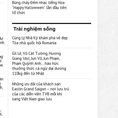
Bùng cháy Đêm nhạc tiếng Hoa
“Happy Hallowwen” lần đầu tiên
tổ chức
Trải nghiệm sống
Cùng Lý Nhã Kỳ khám phá vẻ đẹp
dự
ênh
Tòa nhà quốc hội Romania
Gil Lê, Vũ Cát Tường, Hương
ng
Giang Idol, Jun Vũ, Jun Phạm,
t
Phạm Quỳnh Anh… háo hức
oa
thưởng thức cá ngừ đại dương
110kg đến từ Nhật
ân
g
Những ưu đãi của khách sạn
ề,
Eastin Grand Saigon – nơi lưu trú
của các diễn viên TVB mỗi khi
sang Việt Nam giao lưu
,
t,