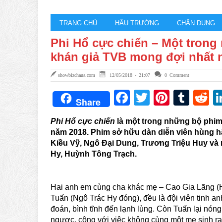
TRANG CHỦ
HẬU TRƯỜNG
CHÂN DUNG
Phi Hổ cực chiến – Một tron
khán giả TVB mong đợi nhất 
showbizchaua.com
12/05/2018 - 21:07
0 Comment
Facebook
Twitter
Pintere
Tum
R
Share
Phi Hổ cực chiến
là một trong những bộ phi
năm 2018. Phim sở hữu dàn diễn viên hùng h
Kiều Vỹ, Ngô Đại Dung, Trương Triệu Huy v
Hy, Huỳnh Tông Trạch.
Hai anh em cùng cha khác mẹ – Cao Gia Lãng (
Tuấn (Ngô Trác Hy đóng), đều là đội viên tinh a
đoán, bình tĩnh đến lạnh lùng. Còn Tuấn lại nóng 
ngược, cộng với việc không cùng một mẹ sinh ra