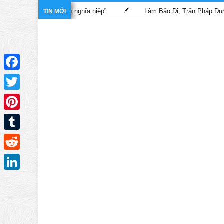
phim “Bác sĩ nghĩa hiệp”
Lâm Bảo Di, Trần Pháp Dung tái ngộ m
TIN MỚI
Facebook
Twitter
Pinterest
Tumblr
Reddit
LinkedIn