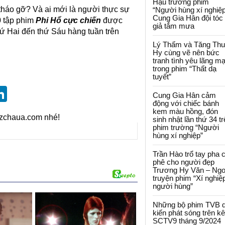
Hậu trường phim
háo gỡ? Và ai mới là người thực sự
“Người hùng xí nghiệp
Cung Gia Hân đội tóc
0 tập phim
Phi Hổ cực chiến
được
giả tắm mưa
hứ Hai đến thứ Sáu hàng tuần trên
Lý Thấm và Tăng Th
Hy cùng vẽ nên bức
tranh tình yêu lãng m
trong phim “Thất dạ
tuyết”
st
blr
eddit
LinkedIn
Cung Gia Hân cảm
động với chiếc bánh
kem màu hồng, đón
izchaua.com nhé!
sinh nhật lần thứ 34 t
phim trường “Người
hùng xí nghiệp”
Trần Hào trổ tay pha 
phê cho người đẹp
Trương Hy Văn – Ngo
truyện phim “Xí nghiệ
người hùng”
Những bộ phim TVB 
kiến phát sóng trên k
SCTV9 tháng 9/2024