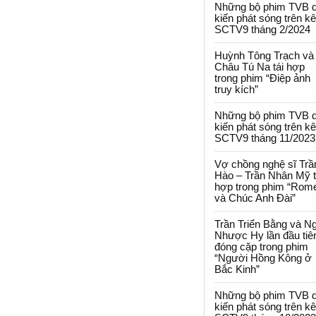
Những bộ phim TVB 
kiến phát sóng trên k
SCTV9 tháng 2/2024
Huỳnh Tông Trạch và
Châu Tú Na tái hợp
trong phim “Điệp ảnh
truy kích”
Những bộ phim TVB 
kiến phát sóng trên k
SCTV9 tháng 11/2023
Vợ chồng nghệ sĩ Trầ
Hào – Trần Nhân Mỹ t
hợp trong phim “Rom
và Chúc Anh Đài”
Trần Triển Bằng và N
Nhược Hy lần đầu tiê
đóng cặp trong phim
“Người Hồng Kông ở
Bắc Kinh”
Những bộ phim TVB 
kiến phát sóng trên k