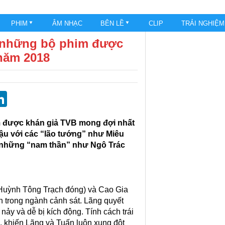
PHIM
ÂM NHẠC
BÊN LỀ
CLIP
TRẢI NGHIỆ
g những bộ phim được
năm 2018
st
blr
eddit
LinkedIn
m được khán giả TVB mong đợi nhất
ậu với các “lão tướng” như Miêu
à những “nam thần” như Ngô Trác
Huỳnh Tông Trạch đóng) và Cao Gia
nh trong ngành cảnh sát. Lãng quyết
nảy và dễ bị kích động. Tính cách trái
, khiến Lãng và Tuấn luôn xung đột