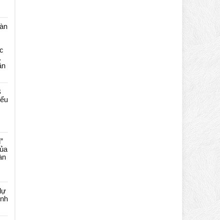
màn
c
…
ần
B
iểu
”
của
àn
dự
ênh