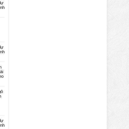
dự
ênh
dự
ênh
n
ái
eo
gô
n
dự
ênh