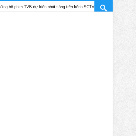
m TVB dự kiến phát sóng trên kênh SCTV9 tháng 4/2025
Trần Gi