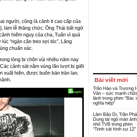
i người, cũng là cảnh ti cao cấp của
, làm lễ thăng chức. Ông Thái bất ngờ
h cảnh hiểm nguy của cha, Tuấn vì quá
 lúc “ngàn cân treo sợi tóc”, Lãng
súng chuẩn xác.
rong lòng bị chôn vùi nhiều năm nay
 Các cảnh sát nằm vùng lần lượt bị giết
ới xuất hiện, được buôn bán tràn lan.
Bài viết mới
hành.
Trần Hào và Trương 
Văn – sức mạnh chữ
lành trong phim “Bác 
nghĩa hiệp”
Lâm Bảo Di, Trần Ph
Dung tái ngộ màn ảnh
nhỏ TVB trong phim
“Trinh sát hình sự 12”