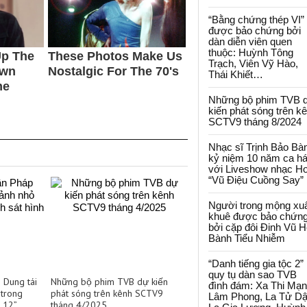
“Bằng chứng thép VI”
được bảo chứng bởi
dàn diễn viên quen
thuộc: Huỳnh Tông
Trạch, Viên Vỹ Hào,
Thái Khiết…
Những bộ phim TVB 
kiến phát sóng trên k
SCTV9 tháng 8/2024
Nhạc sĩ Trịnh Bảo Bà
kỷ niệm 10 năm ca há
với Liveshow nhạc H
“Vũ Điệu Cuồng Say”
Người trong mộng xu
khuê được bảo chứn
bởi cặp đôi Đinh Vũ H
Bành Tiểu Nhiễm
“Danh tiếng gia tộc 2”
quy tụ dàn sao TVB
 Dung tái
Những bộ phim TVB dự kiến
đình đám: Xa Thi Mạn
trong
phát sóng trên kênh SCTV9
Lâm Phong, La Tử Dậ
ự 12”
tháng 4/2025