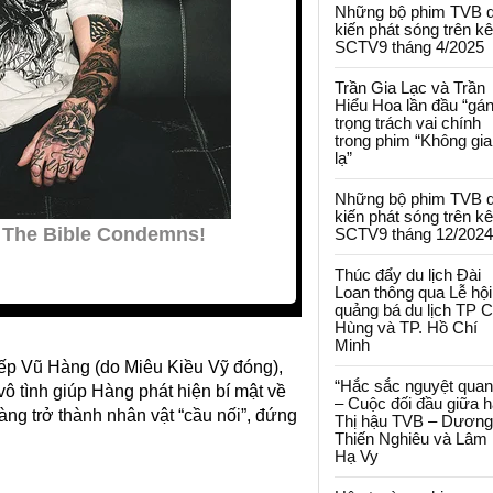
Những bộ phim TVB 
kiến phát sóng trên k
SCTV9 tháng 4/2025
Trần Gia Lạc và Trần
Hiểu Hoa lần đầu “gá
trọng trách vai chính
trong phim “Không gi
lạ”
Những bộ phim TVB 
kiến phát sóng trên k
SCTV9 tháng 12/2024
Thúc đẩy du lịch Đài
Loan thông qua Lễ hội
quảng bá du lịch TP 
Hùng và TP. Hồ Chí
Minh
iếp Vũ Hàng (do Miêu Kiều Vỹ đóng),
“Hắc sắc nguyệt quan
 vô tình giúp Hàng phát hiện bí mật về
– Cuộc đối đầu giữa h
àng trở thành nhân vật “cầu nối”, đứng
Thị hậu TVB – Dương
Thiến Nghiêu và Lâm
Hạ Vy