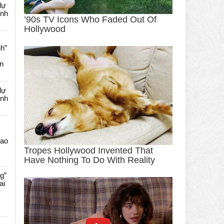
dự
ênh
nh”
an
dự
ênh
Cao
g”
ai