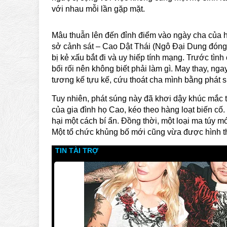
với nhau mỗi lần gặp mặt.
Mâu thuẫn lên đến đỉnh điểm vào ngày cha của ha
sở cảnh sát – Cao Dật Thái (Ngô Đại Dung đóng)
bị kẻ xấu bắt đi và uy hiếp tính mạng. Trước tìn
bối rối nên không biết phải làm gì. May thay, ngay
tương kế tựu kế, cứu thoát cha mình bằng phát 
Tuy nhiên, phát súng này đã khơi dậy khúc mắc t
của gia đình họ Cao, kéo theo hàng loạt biến cố.
hại một cách bí ẩn. Đồng thời, một loại ma túy m
Một tổ chức khủng bố mới cũng vừa được hình t