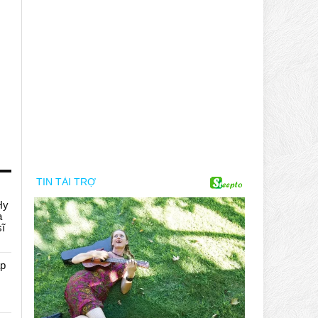
Hy
a
sĩ
áp