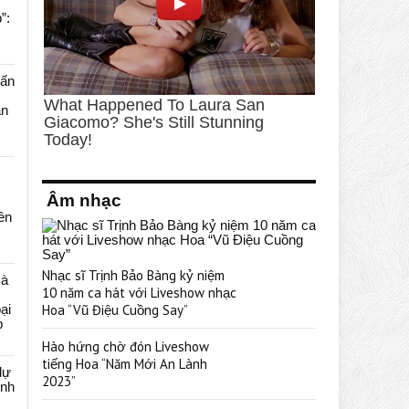
”:
uấn
ạn
Âm nhạc
rên
Nhạc sĩ Trịnh Bảo Bàng kỷ niệm
cà
10 năm ca hát với Liveshow nhạc
ại
Hoa “Vũ Điệu Cuồng Say”
p
Hào hứng chờ đón Liveshow
tiếng Hoa “Năm Mới An Lành
dự
2023”
ênh