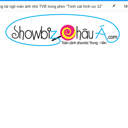
àn ảnh nhỏ TVB trong phim “Trinh sát hình sự 12”
Những bộ phi