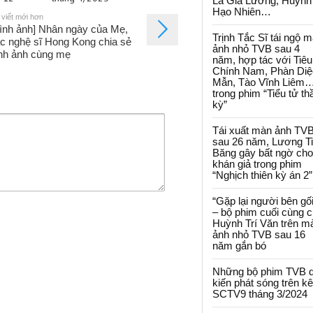
La Gia Lương, Huỳnh
Hạo Nhiên…
 viết mới hơn
ình ảnh] Nhân ngày của Mẹ,
Trịnh Tắc Sĩ tái ngộ 
c nghệ sĩ Hong Kong chia sẻ
ảnh nhỏ TVB sau 4
nh ảnh cùng mẹ
năm, hợp tác với Tiêu
Chính Nam, Phàn Diệ
Mẫn, Tào Vĩnh Liêm
trong phim “Tiểu tử th
kỳ”
Tái xuất màn ảnh TV
sau 26 năm, Lương T
Băng gây bất ngờ cho
khán giả trong phim
“Nghịch thiên kỳ án 2”
“Gặp lại người bên gối
– bộ phim cuối cùng 
Huỳnh Trí Văn trên m
ảnh nhỏ TVB sau 16
năm gắn bó
Những bộ phim TVB 
kiến phát sóng trên k
SCTV9 tháng 3/2024