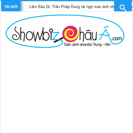
Lâm Bảo Di, Trần Pháp Dung tái ngộ màn ảnh nhỏ TVB trong phim “T
TIN MỚI