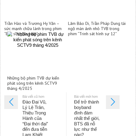
Trần Hào và Trương Hy Văn –
Lâm Bảo Di, Trần Pháp Dung tái
sức mạnh chữa lành trong phim
ngộ màn ảnh nhỏ TVB trong
“Bác sĩ nghĩa hiệp”
phim “Trinh sát hình sự 12”
Những bộ phim TVB dự kiến
phát sóng trên kênh SCTV9
tháng 4/2025
Bài viết cũ hơn
Bài viết mới hơn
Đào Đại Vũ,
Để trở thành
Lý Lệ Trân,
boyband
Thiệu Trọng
đình đám
Hành của
nhất thế giới,
“Đại thời đại”
BTS đã nỗ
đến đưa tiễn
lực như thế
Lam Khiết
nào?