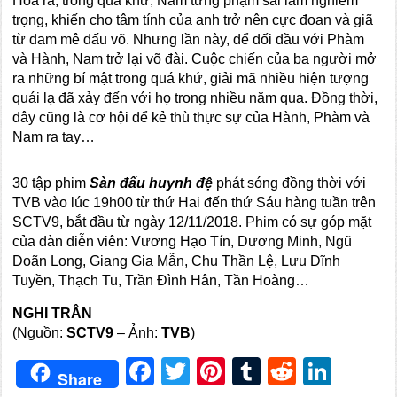
Hóa ra, trong quá khứ, Nam từng phạm sai lầm nghiêm
trọng, khiến cho tâm tính của anh trở nên cực đoan và giã
từ đam mê đấu võ. Nhưng lần này, để đối đầu với Phàm
và Hành, Nam trở lại võ đài. Cuộc chiến của ba người mở
ra những bí mật trong quá khứ, giải mã nhiều hiện tượng
quái lạ đã xảy đến với họ trong nhiều năm qua. Đồng thời,
đây cũng là cơ hội để kẻ thù thực sự của Hành, Phàm và
Nam ra tay…
30 tập phim
Sàn đấu huynh đệ
phát sóng đồng thời với
TVB vào lúc 19h00 từ thứ Hai đến thứ Sáu hàng tuần trên
SCTV9, bắt đầu từ ngày 12/11/2018. Phim có sự góp mặt
của dàn diễn viên: Vương Hạo Tín, Dương Minh, Ngũ
Doãn Long, Giang Gia Mẫn, Chu Thần Lệ, Lưu Dĩnh
Tuyền, Thạch Tu, Trần Đình Hân, Tần Hoàng…
NGHI TRÂN
(Nguồn:
SCTV9
– Ảnh:
TVB
)
Facebook
Twitter
Pinterest
Tumblr
Reddit
Link
Share