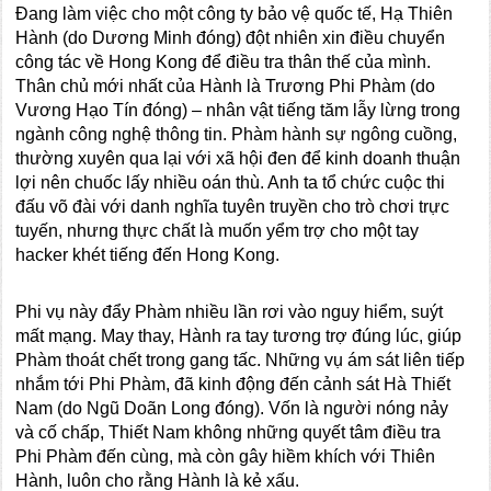
Đang làm việc cho một công ty bảo vệ quốc tế, Hạ Thiên
Hành (do Dương Minh đóng) đột nhiên xin điều chuyển
công tác về Hong Kong để điều tra thân thế của mình.
Thân chủ mới nhất của Hành là Trương Phi Phàm (do
Vương Hạo Tín đóng) – nhân vật tiếng tăm lẫy lừng trong
ngành công nghệ thông tin. Phàm hành sự ngông cuồng,
thường xuyên qua lại với xã hội đen để kinh doanh thuận
lợi nên chuốc lấy nhiều oán thù. Anh ta tổ chức cuộc thi
đấu võ đài với danh nghĩa tuyên truyền cho trò chơi trực
tuyến, nhưng thực chất là muốn yểm trợ cho một tay
hacker khét tiếng đến Hong Kong.
Phi vụ này đẩy Phàm nhiều lần rơi vào nguy hiểm, suýt
mất mạng. May thay, Hành ra tay tương trợ đúng lúc, giúp
Phàm thoát chết trong gang tấc. Những vụ ám sát liên tiếp
nhắm tới Phi Phàm, đã kinh động đến cảnh sát Hà Thiết
Nam (do Ngũ Doãn Long đóng). Vốn là người nóng nảy
và cố chấp, Thiết Nam không những quyết tâm điều tra
Phi Phàm đến cùng, mà còn gây hiềm khích với Thiên
Hành, luôn cho rằng Hành là kẻ xấu.