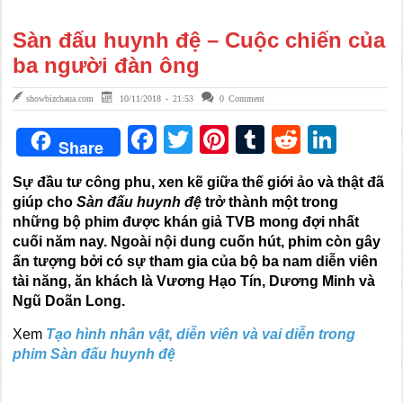
Sàn đấu huynh đệ – Cuộc chiến của
ba người đàn ông
showbizchaua.com
10/11/2018 - 21:53
0 Comment
Facebook
Twitter
Pinterest
Tumblr
Reddit
Link
Share
Sự đầu tư công phu, xen kẽ giữa thế giới ảo và thật đã
giúp cho
Sàn đấu huynh đệ
trở thành một trong
những bộ phim được khán giả TVB mong đợi nhất
cuối năm nay. Ngoài nội dung cuốn hút, phim còn gây
ấn tượng bởi có sự tham gia của bộ ba nam diễn viên
tài năng, ăn khách là Vương Hạo Tín, Dương Minh và
Ngũ Doãn Long.
Xem
Tạo hình nhân vật, diễn viên và vai diễn trong
phim Sàn đấu huynh đệ