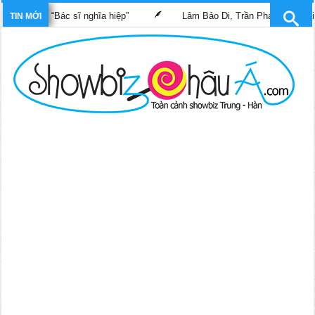
 phim “Bác sĩ nghĩa hiệp”
Lâm Bảo Di, Trần Pháp Dung tái ngộ 
TIN MỚI